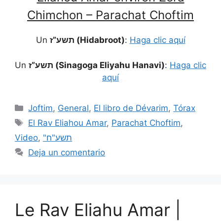
Chimchon – Parachat Choftim
Un
תשע”ז (Hidabroot)
:
Haga clic aquí
Un
תשע”ז (Sinagoga Eliyahu Hanavi)
:
Haga clic
aquí
Joftim
,
General
,
El libro de Dévarim
,
Tórax
El Rav Eliahou Amar
,
Parachat Choftim
,
Video
,
"תשע"ח
Deja un comentario
Le Rav Eliahu Amar |