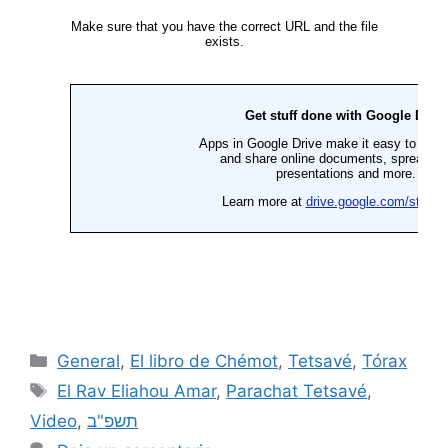
General
,
El libro de Chémot
,
Tetsavé
,
Tórax
El Rav Eliahou Amar
,
Parachat Tetsavé
,
Video
,
תשפ"ב