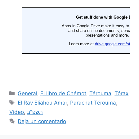
General
,
El libro de Chémot
,
Térouma
,
Tórax
El Rav Eliahou Amar
,
Parachat Térouma
,
Video
,
תשפ"ב
Deja un comentario