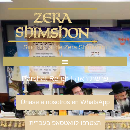
Sitio oficial de Zera Shimshon
Parshat Re´eh | פרשת ראה
Únase a nosotros en WhatsApp
הצטרפו לוואטסאפ בעברית