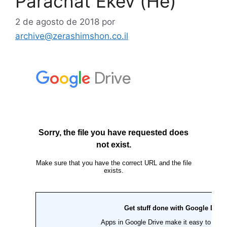
Parachat Ékev (He)
2 de agosto de 2018
por
archive@zerashimshon.co.il