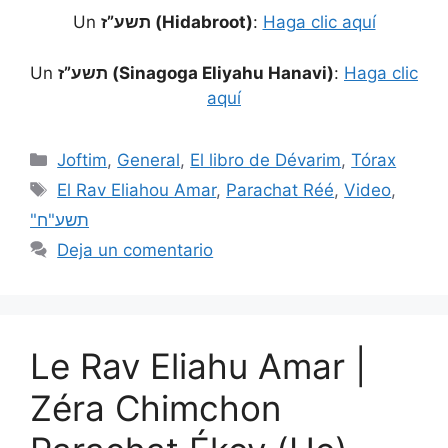
Un
תשע”ז (Hidabroot)
:
Haga clic aquí
Un
תשע”ז (Sinagoga Eliyahu Hanavi)
:
Haga clic
aquí
Joftim
,
General
,
El libro de Dévarim
,
Tórax
El Rav Eliahou Amar
,
Parachat Réé
,
Video
,
"תשע"ח
Deja un comentario
Le Rav Eliahu Amar |
Zéra Chimchon