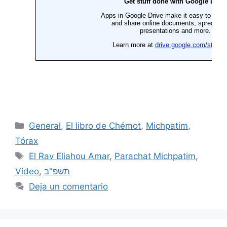
General
,
El libro de Chémot
,
Michpatim
,
Tórax
El Rav Eliahou Amar
,
Parachat Michpatim
,
Video
,
תשפ"ב
Deja un comentario