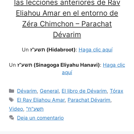
las lecciones anteriores de Rav
Eliahou Amar en el entorno de
Zéra Chimchon – Parachat
Dévarim
Un
תשע”ז (Hidabroot)
:
Haga clic aquí
Un
תשע”ז (Sinagoga Eliyahu Hanavi)
:
Haga clic
aquí
Dévarim
,
General
,
El libro de Dévarim
,
Tórax
El Rav Eliahou Amar
,
Parachat Dévarim
,
Video
,
"תשע"ח
Deja un comentario