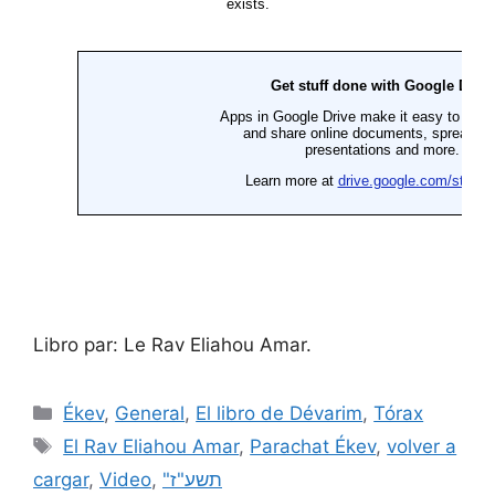
Libro par: Le Rav Eliahou Amar.
Ékev
,
General
,
El libro de Dévarim
,
Tórax
El Rav Eliahou Amar
,
Parachat Ékev
,
volver a
cargar
,
Video
,
"תשע"ז