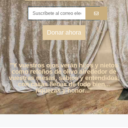
Donar ahora
"Y vuestros ojos verán hijos y nietos
como retoños de olivo alrededor de
vuestras mesas, sabios y entendidos,
con casas llenas de todo bien...
riquezas y honor..."