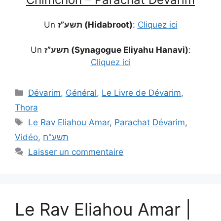
Un
תשע”ז (Hidabroot)
:
Cliquez ici
Un
תשע”ז (Synagogue Eliyahu Hanavi)
:
Cliquez ici
Dévarim
,
Général
,
Le Livre de Dévarim
,
Thora
Le Rav Eliahou Amar
,
Parachat Dévarim
,
Vidéo
,
תשע"ח
Laisser un commentaire
Le Rav Eliahou Amar |