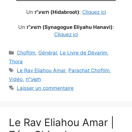
Un
תשע”ז (Hidabroot)
:
Cliquez ici
Un
תשע”ז (Synagogue Eliyahu Hanavi)
:
Cliquez ici
Choftim
,
Général
,
Le Livre de Dévarim
,
Thora
Le Rav Eliahou Amar
,
Parachat Choftim
,
Vidéo
,
תשע"ח
Laisser un commentaire
Le Rav Eliahou Amar |