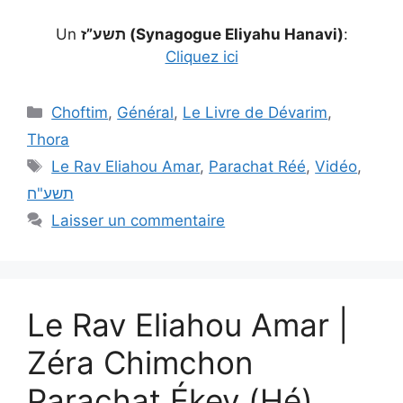
Un
תשע”ז (Synagogue Eliyahu Hanavi)
:
Cliquez ici
Choftim
,
Général
,
Le Livre de Dévarim
,
Thora
Le Rav Eliahou Amar
,
Parachat Réé
,
Vidéo
,
תשע"ח
Laisser un commentaire
Le Rav Eliahou Amar |
Zéra Chimchon
Parachat Ékev (Hé)