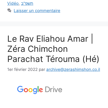
Vidéo
,
תשפ"ב
Laisser un commentaire
Le Rav Eliahou Amar |
Zéra Chimchon
Parachat Térouma (Hé)
1er février 2022
par
archive@zerashimshon.co.il