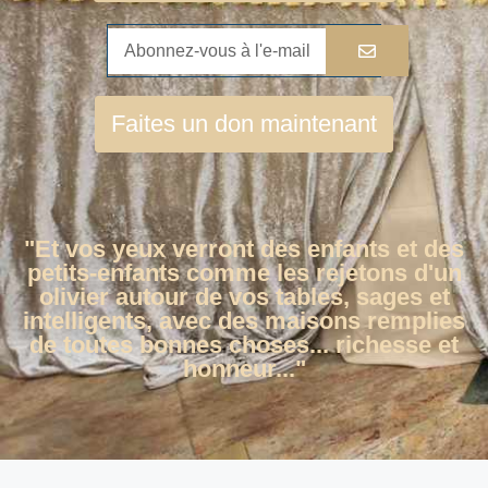
Faites un don maintenant
"Et vos yeux verront des enfants et des
petits-enfants comme les rejetons d'un
olivier autour de vos tables, sages et
intelligents, avec des maisons remplies
de toutes bonnes choses... richesse et
honneur..."