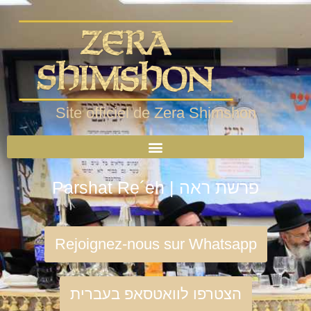
Site officiel de Zera Shimshon
Parshat Re´eh | פרשת ראה
Rejoignez-nous sur Whatsapp
הצטרפו לוואטסאפ בעברית