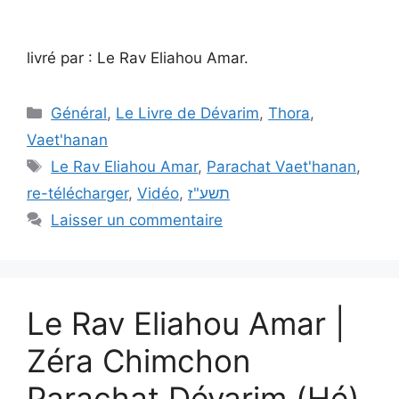
livré par : Le Rav Eliahou Amar.
Général
,
Le Livre de Dévarim
,
Thora
,
Vaet'hanan
Le Rav Eliahou Amar
,
Parachat Vaet'hanan
,
re-télécharger
,
Vidéo
,
תשע"ז
Laisser un commentaire
Le Rav Eliahou Amar |
Zéra Chimchon
Parachat Dévarim (Hé)