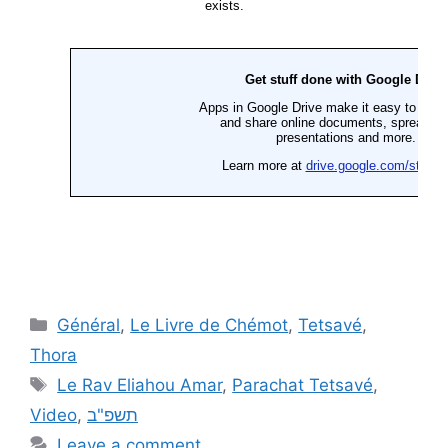
Général
,
Le Livre de Chémot
,
Tetsavé
,
Thora
Le Rav Eliahou Amar
,
Parachat Tetsavé
,
Video
,
תשפ"ב
Leave a comment