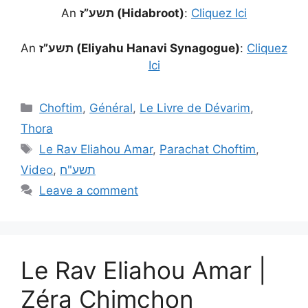
An
תשע”ז (Hidabroot)
:
Cliquez Ici
An
תשע”ז (Eliyahu Hanavi Synagogue)
:
Cliquez
Ici
Choftim
,
Général
,
Le Livre de Dévarim
,
Thora
Le Rav Eliahou Amar
,
Parachat Choftim
,
Video
,
תשע"ח
Leave a comment
Le Rav Eliahou Amar |
Zéra Chimchon