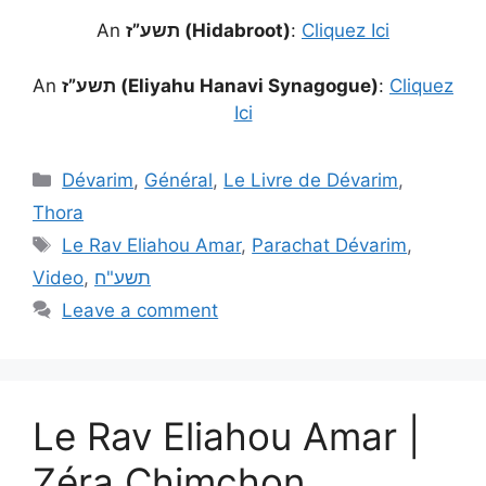
An
תשע”ז (Hidabroot)
:
Cliquez Ici
An
תשע”ז (Eliyahu Hanavi Synagogue)
:
Cliquez
Ici
Dévarim
,
Général
,
Le Livre de Dévarim
,
Thora
Le Rav Eliahou Amar
,
Parachat Dévarim
,
Video
,
תשע"ח
Leave a comment
Le Rav Eliahou Amar |
Zéra Chimchon