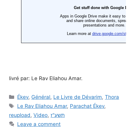
livré par: Le Rav Eliahou Amar.
Ékev
,
Général
,
Le Livre de Dévarim
,
Thora
Le Rav Eliahou Amar
,
Parachat Ékev
,
reupload
,
Video
,
תשע"ז
Leave a comment