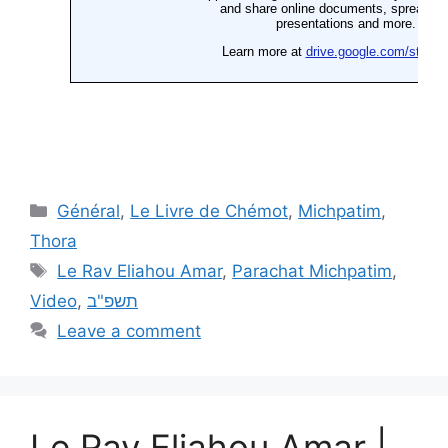
Général
,
Le Livre de Chémot
,
Michpatim
,
Thora
Le Rav Eliahou Amar
,
Parachat Michpatim
,
Video
,
תשפ"ב
Leave a comment
Le Rav Eliahou Amar |