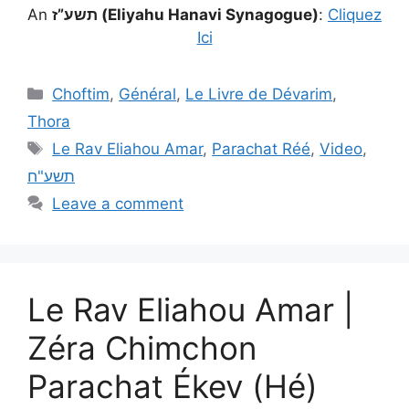
An
תשע”ז (Eliyahu Hanavi Synagogue)
:
Cliquez
Ici
Choftim
,
Général
,
Le Livre de Dévarim
,
Thora
Le Rav Eliahou Amar
,
Parachat Réé
,
Video
,
תשע"ח
Leave a comment
Le Rav Eliahou Amar |
Zéra Chimchon
Parachat Ékev (Hé)