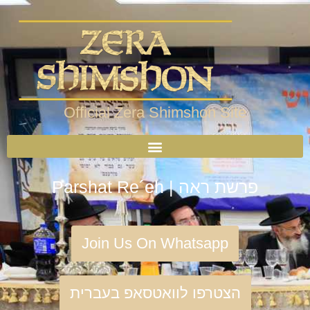
Official Zera Shimshon Site
Parshat Re´eh | פרשת ראה
Join Us On Whatsapp
הצטרפו לוואטסאפ בעברית