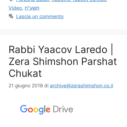
Video
,
תשע"ח
Lascia un commento
Rabbi Yaacov Laredo |
Zera Shimshon Parshat
Chukat
21 giugno 2018
di
archive@zerashimshon.co.il