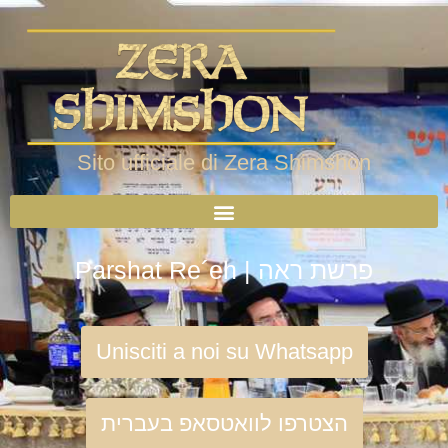
Sito ufficiale di Zera Shimshon
Parshat Re´eh | פרשת ראה
Unisciti a noi su Whatsapp
הצטרפו לוואטסאפ בעברית