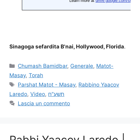
Sinagoga sefardita B'nai, Hollywood, Florida
.
Chumash Bamidbar
,
Generale
,
Matot-
Masay
,
Torah
Parshat Matot - Masay
,
Rabbino Yaacov
Laredo
,
Video
,
תשע"ח
Lascia un commento
Rabbi Yaacov Laredo |