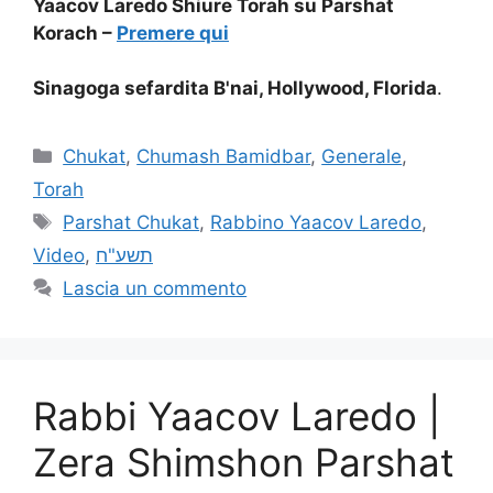
Yaacov Laredo Shiure Torah su Parshat
Korach –
Premere qui
Sinagoga sefardita B'nai, Hollywood, Florida
.
Chukat
,
Chumash Bamidbar
,
Generale
,
Torah
Parshat Chukat
,
Rabbino Yaacov Laredo
,
Video
,
תשע"ח
Lascia un commento
Rabbi Yaacov Laredo |
Zera Shimshon Parshat