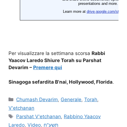
Per visualizzare la settimana scorsa
Rabbi
Yaacov Laredo Shiure Torah su Parshat
Devarim –
Premere qui
Sinagoga sefardita B'nai, Hollywood, Florida
.
Chumash Devarim
,
Generale
,
Torah
,
V'etchanan
Parshat V'etchanan
,
Rabbino Yaacov
Laredo
,
Video
,
תשע"ח