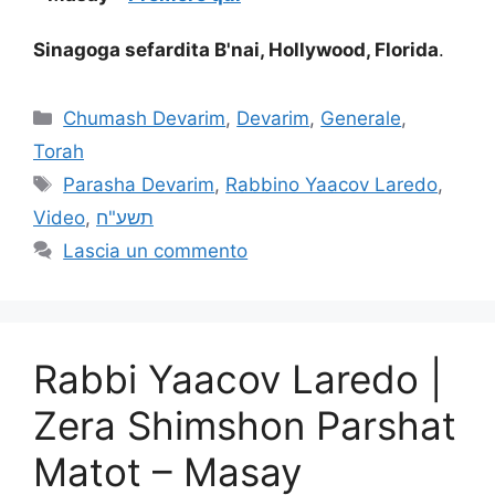
Sinagoga sefardita B'nai, Hollywood, Florida
.
Chumash Devarim
,
Devarim
,
Generale
,
Torah
Parasha Devarim
,
Rabbino Yaacov Laredo
,
Video
,
תשע"ח
Lascia un commento
Rabbi Yaacov Laredo |
Zera Shimshon Parshat
Matot – Masay