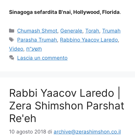
Sinagoga sefardita B'nai, Hollywood, Florida
.
Chumash Shmot
,
Generale
,
Torah
,
Trumah
Parasha Trumah
,
Rabbino Yaacov Laredo
,
Video
,
תשע"ח
Lascia un commento
Rabbi Yaacov Laredo |
Zera Shimshon Parshat
Re'eh
10 agosto 2018
di
archive@zerashimshon.co.il