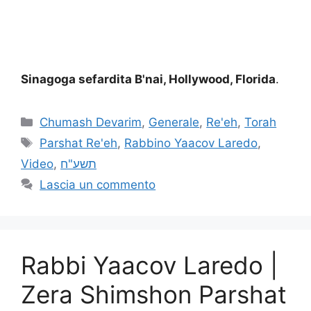
Sinagoga sefardita B'nai, Hollywood, Florida
.
Chumash Devarim
,
Generale
,
Re'eh
,
Torah
Parshat Re'eh
,
Rabbino Yaacov Laredo
,
Video
,
תשע"ח
Lascia un commento
Rabbi Yaacov Laredo |
Zera Shimshon Parshat