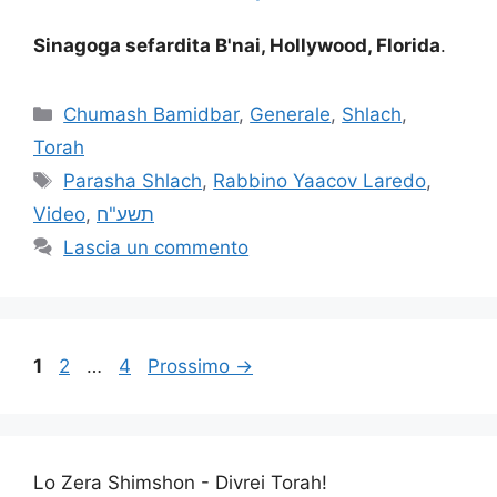
Sinagoga sefardita B'nai, Hollywood, Florida
.
Chumash Bamidbar
,
Generale
,
Shlach
,
Torah
Parasha Shlach
,
Rabbino Yaacov Laredo
,
Video
,
תשע"ח
Lascia un commento
1
2
…
4
Prossimo
→
Lo Zera Shimshon - Divrei Torah!