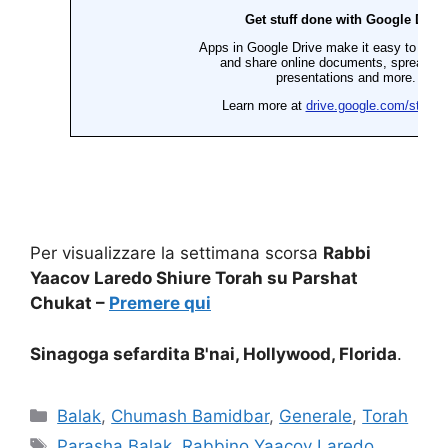
Per visualizzare la settimana scorsa
Rabbi
Yaacov Laredo Shiure Torah su Parshat
Chukat –
Premere qui
Sinagoga sefardita B'nai, Hollywood, Florida
.
Balak
,
Chumash Bamidbar
,
Generale
,
Torah
Parasha Balak
,
Rabbino Yaacov Laredo
,