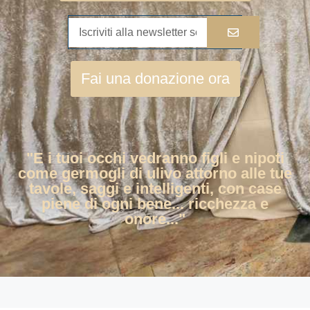
Fai una donazione ora
"E i tuoi occhi vedranno figli e nipoti
come germogli di ulivo attorno alle tue
tavole, saggi e intelligenti, con case
piene di ogni bene... ricchezza e
onore..."