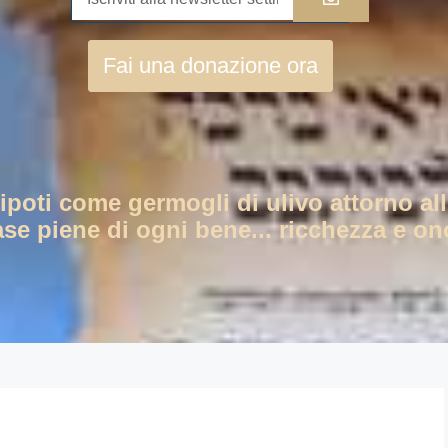
Fai una donazione ora
nipoti come germogli di ulivo attorno all
ase piene di ogni bene... ricchezza e ono