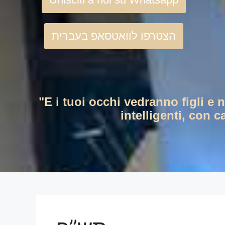
הצטרפו לוואטסאפ בעברית
"E i tuoi occhi vedranno figli e 
intelligenti, con c