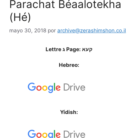
Parachat Béaalotekha
(Hé)
mayo 30, 2018
por
archive@zerashimshon.co.il
Lettre ג Page: קעא
Hebreo:
Yídish: