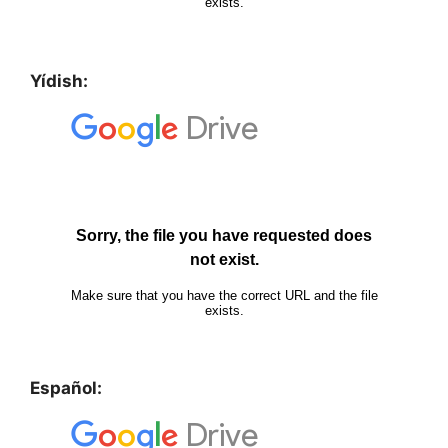
Yídish:
Español: