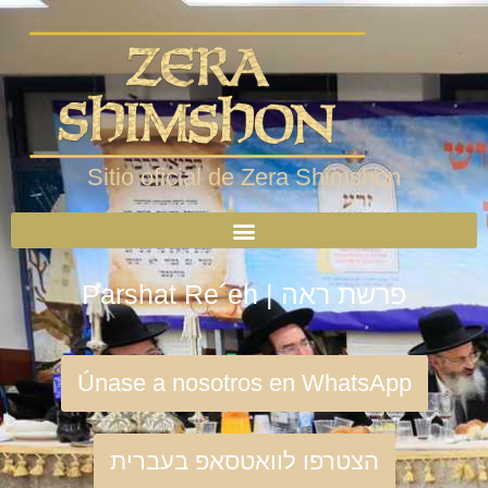
Sitio oficial de Zera Shimshon
Parshat Re´eh | פרשת ראה
Únase a nosotros en WhatsApp
הצטרפו לוואטסאפ בעברית