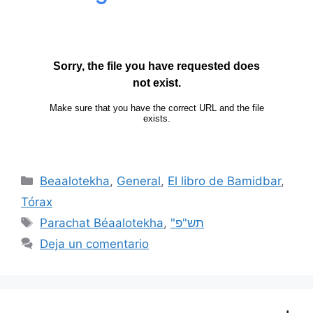
Beaalotekha
,
General
,
El libro de Bamidbar
,
Tórax
Parachat Béaalotekha
,
"תש"פ
Deja un comentario