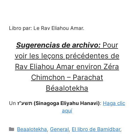
Libro par: Le Rav Eliahou Amar.
Sugerencias de archivo:
Pour
voir les leçons précédentes de
Rav Eliahou Amar environ Zéra
Chimchon – Parachat
Béaalotekha
Un
תשע”ז (Sinagoga Eliyahu Hanavi)
:
Haga clic
aquí
Beaalotekha
,
General
,
El libro de Bamidbar
,