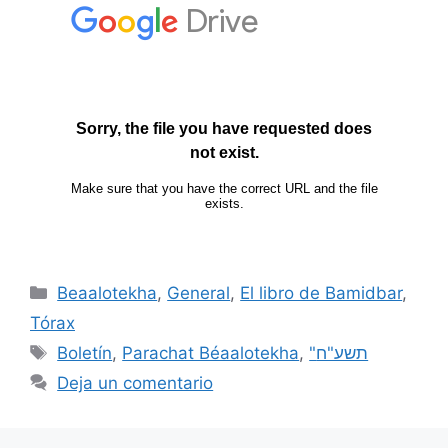
Beaalotekha
,
General
,
El libro de Bamidbar
,
Tórax
Boletín
,
Parachat Béaalotekha
,
"תשע"ח
Deja un comentario