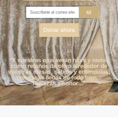
Donar ahora
"Y vuestros ojos verán hijos y nietos
como retoños de olivo alrededor de
vuestras mesas, sabios y entendidos,
con casas llenas de todo bien...
riquezas y honor..."