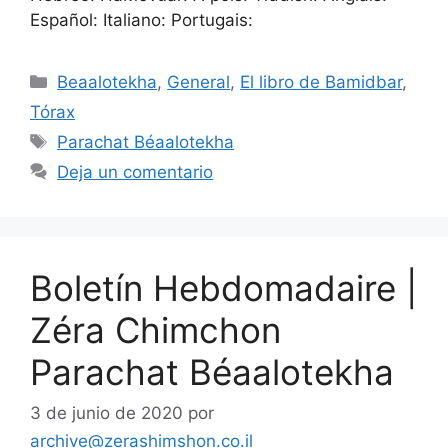
Español: Italiano: Portugais:
Beaalotekha
,
General
,
El libro de Bamidbar
,
Tórax
Parachat Béaalotekha
Deja un comentario
Boletín Hebdomadaire |
Zéra Chimchon
Parachat Béaalotekha
3 de junio de 2020
por
archive@zerashimshon.co.il