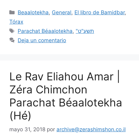
Beaalotekha
,
General
,
El libro de Bamidbar
,
Tórax
Parachat Béaalotekha
,
"תשע"ט
Deja un comentario
Le Rav Eliahou Amar |
Zéra Chimchon
Parachat Béaalotekha
(Hé)
mayo 31, 2018
por
archive@zerashimshon.co.il