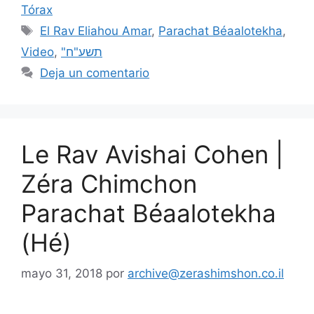
Tórax
El Rav Eliahou Amar
,
Parachat Béaalotekha
,
Video
,
"תשע"ח
Deja un comentario
Le Rav Avishai Cohen |
Zéra Chimchon
Parachat Béaalotekha
(Hé)
mayo 31, 2018
por
archive@zerashimshon.co.il