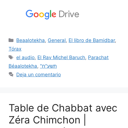
Beaalotekha
,
General
,
El libro de Bamidbar
,
Tórax
el audio
,
El Rav Michel Baruch
,
Parachat
Béaalotekha
,
"תשע"ח
Deja un comentario
Table de Chabbat avec
Zéra Chimchon |