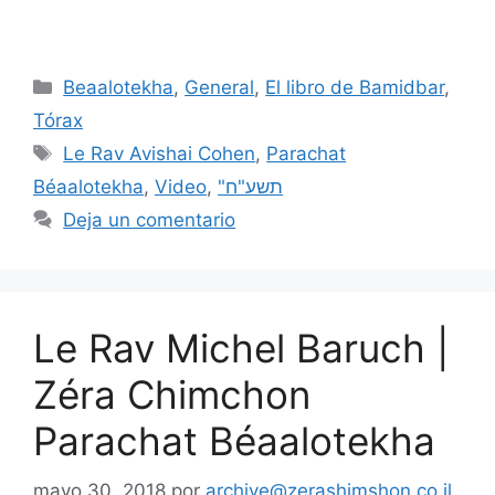
Beaalotekha
,
General
,
El libro de Bamidbar
,
Tórax
Le Rav Avishai Cohen
,
Parachat
Béaalotekha
,
Video
,
"תשע"ח
Deja un comentario
Le Rav Michel Baruch |
Zéra Chimchon
Parachat Béaalotekha
mayo 30, 2018
por
archive@zerashimshon.co.il