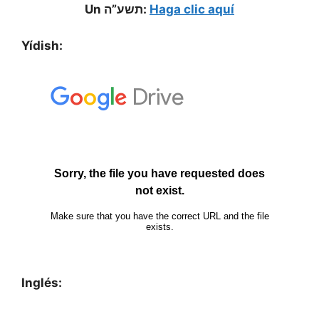
Un תשע”ה:
Haga clic aquí
Yídish:
Inglés: