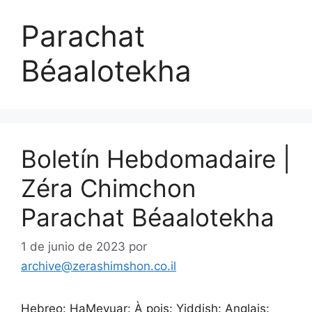
Parachat
Béaalotekha
Boletín Hebdomadaire |
Zéra Chimchon
Parachat Béaalotekha
1 de junio de 2023
por
archive@zerashimshon.co.il
Hebreo: HaMevuar: À pois: Yiddish: Anglais: