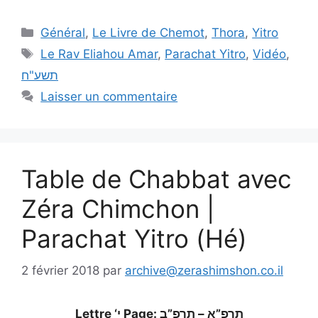
Général
,
Le Livre de Chemot
,
Thora
,
Yitro
Le Rav Eliahou Amar
,
Parachat Yitro
,
Vidéo
,
תשע"ח
Laisser un commentaire
Table de Chabbat avec
Zéra Chimchon |
Parachat Yitro (Hé)
2 février 2018
par
archive@zerashimshon.co.il
Lettre ‘י Page: תרפ”א – תרפ”ב