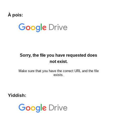
À pois:
Yiddish: