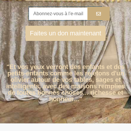
Faites un don maintenant
"Et vos yeux verront des enfants et des
petits-enfants comme les rejetons d'un
olivier autour de vos tables, sages et
intelligents, avec des maisons remplies
de toutes bonnes choses... richesse et
honneur..."