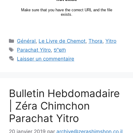
Général
,
Le Livre de Chemot
,
Thora
,
Yitro
Parachat Yitro
,
תש"פ
Laisser un commentaire
Bulletin Hebdomadaire
| Zéra Chimchon
Parachat Yitro
20 janvier 2019
par
archive@zerashimshon.co.il