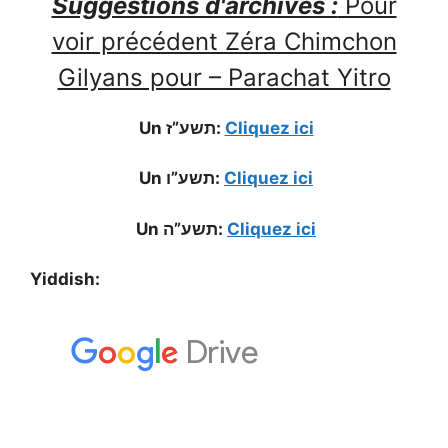
Suggestions d'archives :
Pour
voir précédent Zéra Chimchon
Gilyans pour – Parachat Yitro
Un תשע”ז:
Cliquez ici
Un תשע”ו:
Cliquez ici
Un תשע”ה:
Cliquez ici
Yiddish: