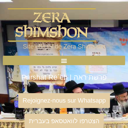
Site officiel de Zera Shimshon
Parshat Re´eh | פרשת ראה
Rejoignez-nous sur Whatsapp
הצטרפו לוואטסאפ בעברית