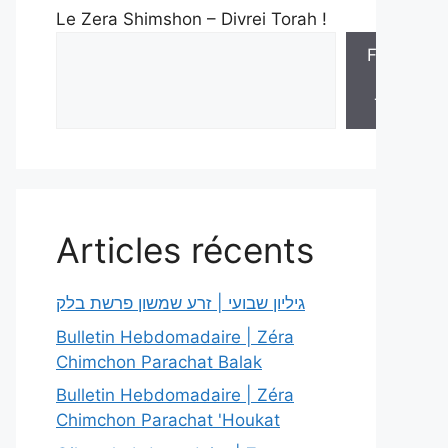
Le Zera Shimshon – Divrei Torah !
Feuilles
de
Torah
Articles récents
גיליון שבועי | זרע שמשון פרשת בלק
Bulletin Hebdomadaire | Zéra
Chimchon Parachat Balak
Bulletin Hebdomadaire | Zéra
Chimchon Parachat 'Houkat