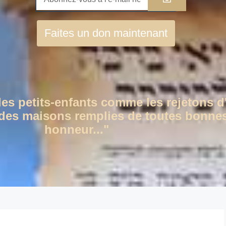
Faites un don maintenant
des petits-enfants comme les rejetons d
c des maisons remplies de toutes bonnes
honneur..."