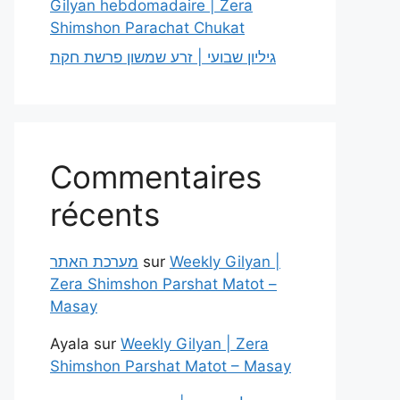
Gilyan hebdomadaire | Zera
Shimshon Parachat Chukat
גיליון שבועי | זרע שמשון פרשת חקת
Commentaires
récents
מערכת האתר
sur
Weekly Gilyan |
Zera Shimshon Parshat Matot –
Masay
Ayala
sur
Weekly Gilyan | Zera
Shimshon Parshat Matot – Masay