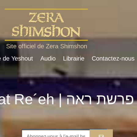
Site officiel de Zera Shimshon
e de Yeshout
Audio
Librairie
Contactez-nous
Parshat Re´eh | פרשת ראה