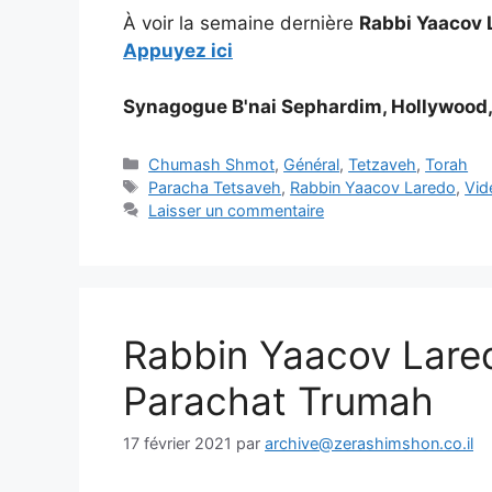
À voir la semaine dernière
Rabbi Yaacov 
Appuyez ici
Synagogue B'nai Sephardim, Hollywood,
Chumash Shmot
,
Général
,
Tetzaveh
,
Torah
Paracha Tetsaveh
,
Rabbin Yaacov Laredo
,
Vid
Laisser un commentaire
Rabbin Yaacov Lare
Parachat Trumah
17 février 2021
par
archive@zerashimshon.co.il