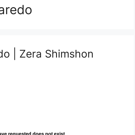
aredo
do | Zera Shimshon