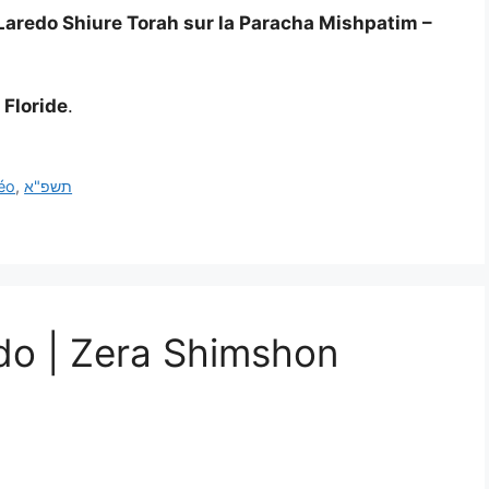
Laredo Shiure Torah sur la Paracha Mishpatim –
 Floride
.
éo
,
תשפ"א
do | Zera Shimshon