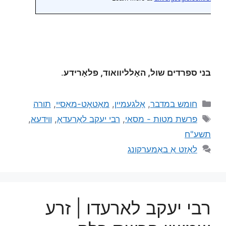
בני ספרדים שול, האָלליוואוד, פלאָרידע
.
חומש במדבר
,
אַלגעמיין
,
מאַטאָט-מאַסיי
,
תורה
פרשת מטות - מסאי
,
רבי יעקב לאַרעדאָ
,
ווידעא
,
תשע"ח
לאָזט אַ באַמערקונג
רבי יעקב לארעדו | זרע