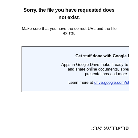
פריערדיגע יאָר:
.