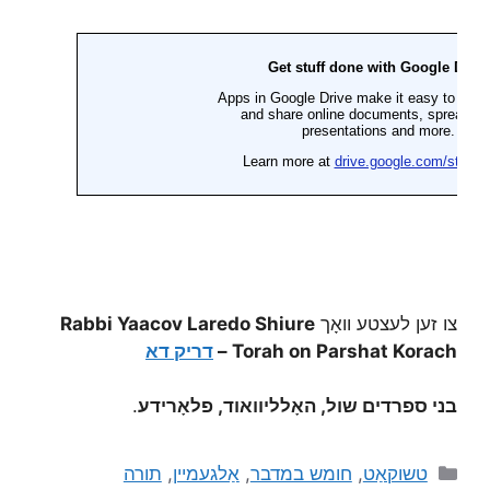
צו זען לעצטע וואָך
Rabbi Yaacov Laredo Shiure
Torah on Parshat Korach –
דריק דא
בני ספרדים שול, האָלליוואוד, פלאָרידע
.
טשוקאַט
,
חומש במדבר
,
אַלגעמיין
,
תורה