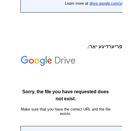
פריערדיגע יאָר:
.