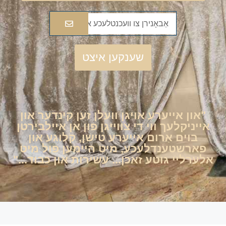
שענקען איצט
"און אייערע אויגן וועלן זען קינדער און
אייניקלעך ווי די צווייגן פון אן איילבירטן
בוים אַרום אייערע טישן, קלוגע און
פארשטענדלעכע, מיט היימען פול מיט
אלערליי גוטע זאכן... עשירות און כבוד..."