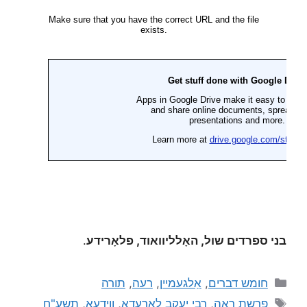
בני ספרדים שול, האָלליוואוד, פלאָרידע
.
חומש דברים
,
אַלגעמיין
,
רעה
,
תורה
פרשת ראה
,
רבי יעקב לאַרעדאָ
,
ווידעא
,
תשע"ח