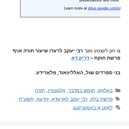
צו זען לעצטע וואָך
רבי יעקב לרעדו שיעור תורה אויף
פרשת חוקת –
דריק דא
בני ספרדים שול, האָלליוואוד, פלאָרידע
.
באַלאַק
,
חומש במדבר
,
אַלגעמיין
,
תורה
פרשת בלק
,
רבי יעקב לאַרעדאָ
,
ווידעא
,
תשע"ח
לאָזט אַ באַמערקונג