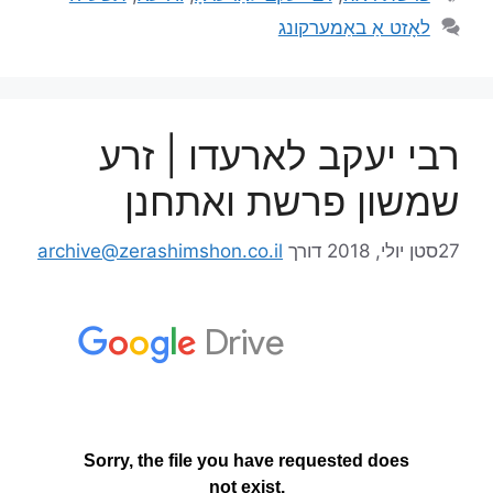
לאָזט אַ באַמערקונג
רבי יעקב לארעדו | זרע
שמשון פרשת ואתחנן
27סטן יולי, 2018
דורך
archive@zerashimshon.co.il