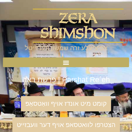
אפיציעלע זרה שמשון וועבזייטל
Parshat Re´eh | פרשת ראה
קומט מיט אונדז אויף וואַטסאַפּ
הצטרפו לוואטסאפ אויף דער וועבזייט