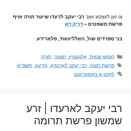
צו זען לעצטע וואָך
רבי יעקב לרעדו שיעור תורה אויף
פרשת משפטים –
דריק דא
בני ספרדים שול, האָלליוואוד, פלאָרידע
.
חומש שמות
,
אַלגעמיין
,
תצווה
,
תורה
פרשת תצוה
,
רבי יעקב לאַרעדאָ
,
ווידעא
,
תשפ"א
לאָזט אַ באַמערקונג
רבי יעקב לארעדו | זרע
שמשון פרשת תרומה