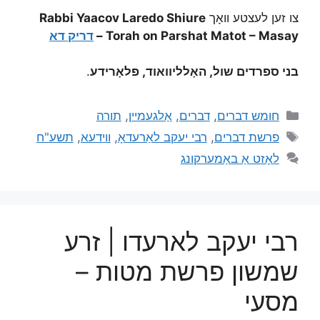
צו זען לעצטע וואָך
Rabbi Yaacov Laredo Shiure
Torah on Parshat Matot – Masay –
דריק דא
בני ספרדים שול, האָלליוואוד, פלאָרידע
.
חומש דברים
,
דברים
,
אַלגעמיין
,
תורה
פרשת דברים
,
רבי יעקב לאַרעדאָ
,
ווידעא
,
תשע"ח
לאָזט אַ באַמערקונג
רבי יעקב לארעדו | זרע
שמשון פרשת מטות –
מסעי