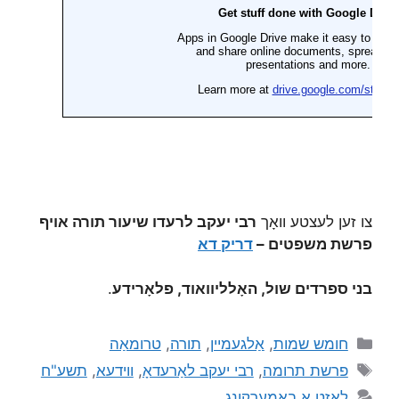
צו זען לעצטע וואָך
רבי יעקב לרעדו שיעור תורה אויף
פרשת משפטים –
דריק דא
בני ספרדים שול, האָלליוואוד, פלאָרידע
.
חומש שמות
,
אַלגעמיין
,
תורה
,
טרומאַה
פרשת תרומה
,
רבי יעקב לאַרעדאָ
,
ווידעא
,
תשע"ח
לאָזט אַ באַמערקונג