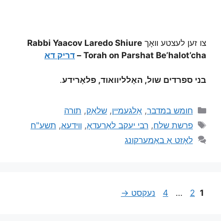
צו זען לעצטע וואָך
Rabbi Yaacov Laredo Shiure
Torah on Parshat Be’halot’cha –
דריק דא
בני ספרדים שול, האָלליוואוד, פלאָרידע
.
חומש במדבר
,
אַלגעמיין
,
שלאַק
,
תורה
פרשת שלח
,
רבי יעקב לאַרעדאָ
,
ווידעא
,
תשע"ח
לאָזט אַ באַמערקונג
1
2
…
4
נעקסט
→