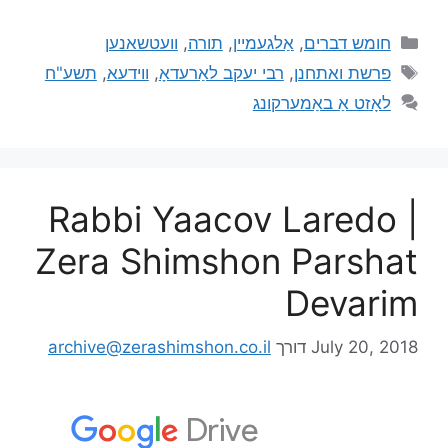
חומש דברים
,
אַלגעמיין
,
תורה
,
וועטשאנען
פרשת ואתחנן
,
רבי יעקב לאַרעדאָ
,
ווידעא
,
תשע"ח
לאָזט אַ באַמערקונג
Rabbi Yaacov Laredo |
Zera Shimshon Parshat
Devarim
July 20, 2018
דורך
archive@zerashimshon.co.il