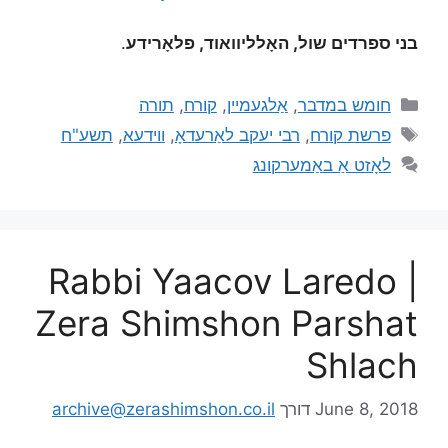
בני ספרדים שול, האָלליוואוד, פלאָרידע
.
חומש במדבר
,
אַלגעמיין
,
קורח
,
תורה
פרשת קורח
,
רבי יעקב לאַרעדאָ
,
ווידעא
,
תשע"ח
לאָזט אַ באַמערקונג
Rabbi Yaacov Laredo |
Zera Shimshon Parshat
Shlach
June 8, 2018
דורך
archive@zerashimshon.co.il