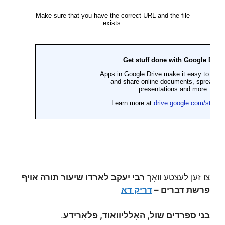
צו זען לעצטע וואָך
רבי יעקב לארדו שיעור תורה אויף
פרשת דברים –
דריק דא
בני ספרדים שול, האָלליוואוד, פלאָרידע
.