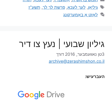
גיליאַן
,
לעך לעכא
,
פרשת לך לך
,
תשע"ז
לאָזט אַ באַמערקונג
גיליון שבועי | נעץ צו דיר
3טן נאוועמבער, 2016
דורך
archive@zerashimshon.co.il
העברעיִש: