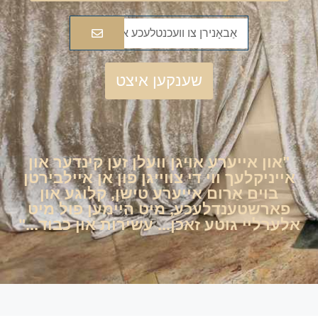
שענקען איצט
"און אייערע אויגן וועלן זען קינדער און
אייניקלעך ווי די צווייגן פון אן איילבירטן
בוים אַרום אייערע טישן, קלוגע און
פארשטענדלעכע, מיט היימען פול מיט
אלערליי גוטע זאכן... עשירות און כבוד..."