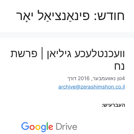
חודש:
פינאַנציאַל יאָר
וועכנטלעכע גיליאן | פרשת
נח
4טן נאוועמבער, 2016
דורך
archive@zerashimshon.co.il
העברעיִש: