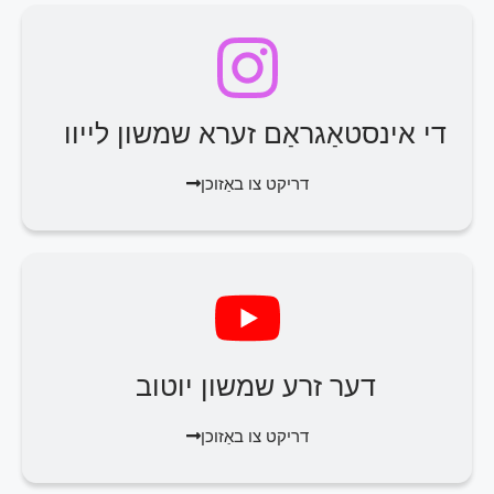
די אינסטאַגראַם זערא שמשון לייוו
דריקט צו באַזוכן
דער זרע שמשון יוטוב
דריקט צו באַזוכן