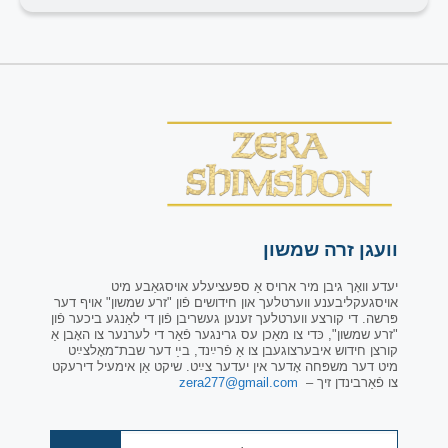
וועגן זרה שמשון
יעדע וואָך גיבן מיר ארויס אַ ספּעציעלע אויסגאַבע מיט
אויסגעקליבענע ווערטלעך און חידושים פֿון "זרע שמשון" אויף דער
פּרשה. די קורצע ווערטלעך זענען געשריבן פֿון די לאַנגע ביכער פֿון
"זרע שמשון", כּדי צו מאַכן עס גרינגער פֿאַר די לערנער צו האָבן אַ
קורצן חידוש איבערצוגעבן צו אַ פֿרײַנד, בײַ דער שבת־מאָלצײַט
מיט דער משפּחה אָדער אין יעדער צײַט. שיקט אַן אימעיל דירעקט
צו פֿאַרבינדן זיך –
zera277@gmail.com