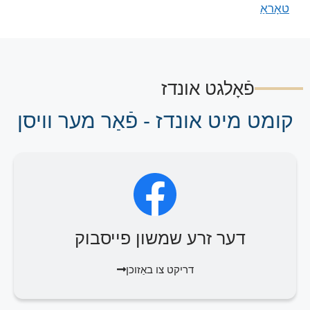
טאָראַ
פֿאָלגט אונדז
קומט מיט אונדז - פֿאַר מער וויסן
דער זרע שמשון פייסבוק
דריקט צו באַזוכן