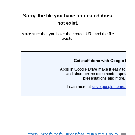
חומש בראשית
,
אַלגעמיין
,
לעך לעכא
,
תורה