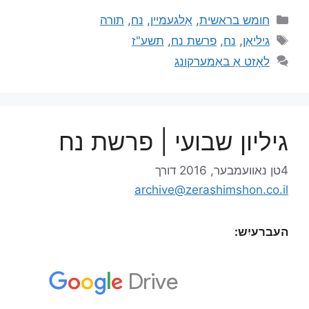
חומש בראשית
,
אַלגעמיין
,
נח
,
תורה
גיליאַן
,
נח
,
פרשת נח
,
תשע"ז
לאָזט אַ באַמערקונג
גיליון שבועי | פרשת נח
4טן נאוועמבער, 2016
דורך
archive@zerashimshon.co.il
העברעיִש: