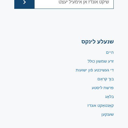
שנעלע לינקס
היים
זרע שמשון כולל
די געשיכטע פֿון ישועות
בוך קראָם
פרשת ליסטע
בלאָג
קאָנטאַקט אונדז
שענקען