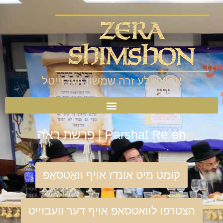
אפיציעלע זרה שמשון וועבזייטל
Parshat Re´eh | פרשת ראה
קומט מיט אונדז אויף וואַטסאַפּ
הצטרפו לוואטסאפ אויף דער וועבזייט