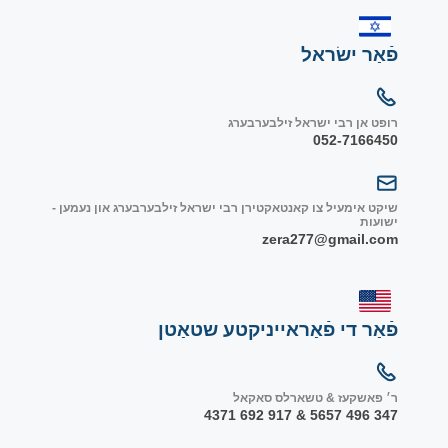
פֿאַר ישׂראל
רופט אן רבי ישראל זילבערבערג
052-7166450
שיקט אימעיל צו קאנטאקטירן רבי ישראל זילבערבערג און נעמען -
ישועות
zera277@gmail.com
פֿאַר די פֿאַראייניקטע שטאַטן
ר׳ פאשקעז & טשארלס סאקאל
347 496 5657 & 917 692 4371