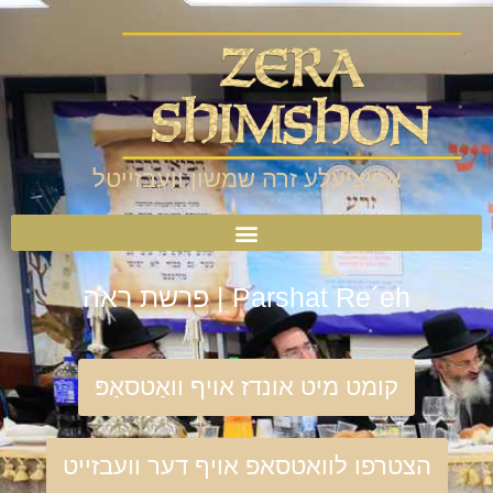
אפיציעלע זרה שמשון וועבזייטל
Parshat Re´eh | פרשת ראה
קומט מיט אונדז אויף וואַטסאַפּ
הצטרפו לוואטסאפ אויף דער וועבזייט