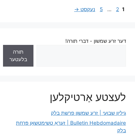
1
2
…
5
נעקסט
→
דער זרע שמשון - דברי תורה!
תורה
בלעטער
לעצטע אַרטיקלען
גיליון שבועי | זרע שמשון פרשת בלק
Bulletin Hebdomadaire | זעראַ טשימטשאָן פּרחת
בלק