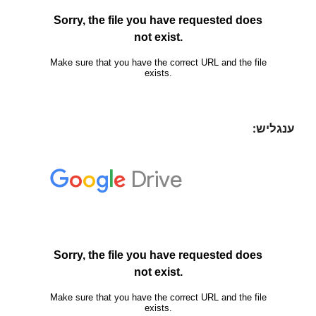
ענגליש: