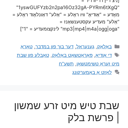
[ניצ דיין דרייוו דיר =
"1yswGUFYzb2n2pa16Oz32gA-PYRm6tXgQ"
מאָדע = "אַודיאָ" וויו ראָלע = "אַלע" דאַונלאָוד ראָלע =
"אַלע" מעדיע עקסטענשאַנז =
"mp3|mp4|m4a|ogg|oga" לינקצומעדיע = "1"]
באַלאַק
,
גענעראל
,
דער בוך פון במדבר
,
טאָראַ
די אַודיאָ
,
פּאַראַטשאַט באַלאַק
,
טאַבלע פון שבת
מיט זעראַ טשימטשאָן
,
תשע"ח
לאָזט אַ באַמערקונג
שבת טיש מיט זרע שמשון
| פרשת בלק