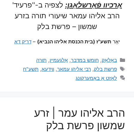
אַרכיוו פֿאָרשלאָגן:
לצפיה ב-''פרעיד'
הרב אליהו עמאר שיעורי תורה בזרע
שמשון – פרשת בלק
יאָר
תשע"ז (בית הכנסת אליהו הנביא)
–
דריק דא
באַלאַק
,
חומש במדבר
,
אַלגעמיין
,
תורה
פרשת בלק
,
רבי אליהו עמאר
,
ווידעא
,
תשע"ח
לאָזט אַ באַמערקונג
הרב אליהו עמר | זרע
שמשון פרשת בלק