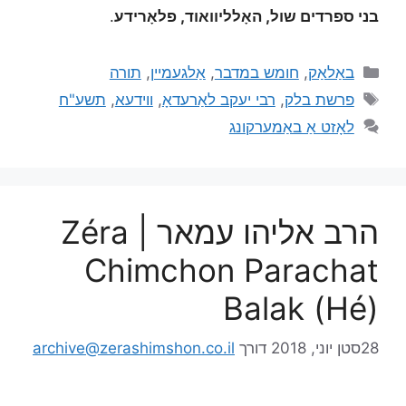
בני ספרדים שול, האָלליוואוד, פלאָרידע
.
באַלאַק
,
חומש במדבר
,
אַלגעמיין
,
תורה
פרשת בלק
,
רבי יעקב לאַרעדאָ
,
ווידעא
,
תשע"ח
לאָזט אַ באַמערקונג
הרב אליהו עמאר | Zéra
Chimchon Parachat
Balak (Hé)
28סטן יוני, 2018
דורך
archive@zerashimshon.co.il