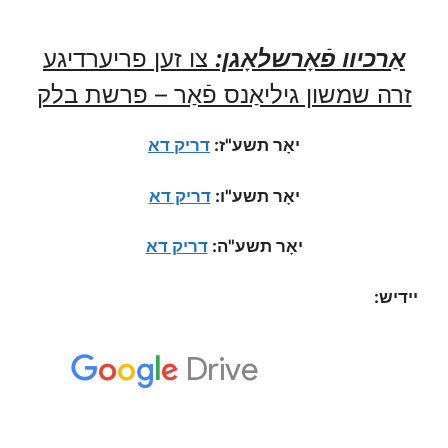
אַרכיוו פֿאָרשלאָגן:
צו זען פריערדיגע
זרה שמשון גיליאַנס פֿאַר – פרשת בלק
יאָר תשע"ז:
דריק דא
יאָר תשע"ו:
דריק דא
יאָר תשע"ה:
דריק דא
יידיש: