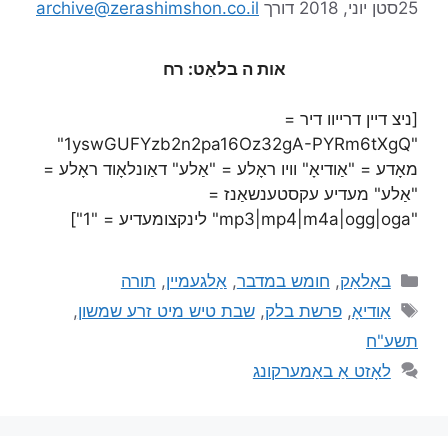
25סטן יוני, 2018
דורך
archive@zerashimshon.co.il
אות ה בלאַט: רח
[ניצ דיין דרייוו דיר =
"1yswGUFYzb2n2pa16Oz32gA-PYRm6tXgQ"
מאָדע = "אַודיאָ" וויו ראָלע = "אַלע" דאַונלאָוד ראָלע =
"אַלע" מעדיע עקסטענשאַנז =
"mp3|mp4|m4a|ogg|oga" לינקצומעדיע = "1"]
באַלאַק
,
חומש במדבר
,
אַלגעמיין
,
תורה
אַודיאָ
,
פרשת בלק
,
שבת טיש מיט זרע שמשון
,
תשע"ח
לאָזט אַ באַמערקונג