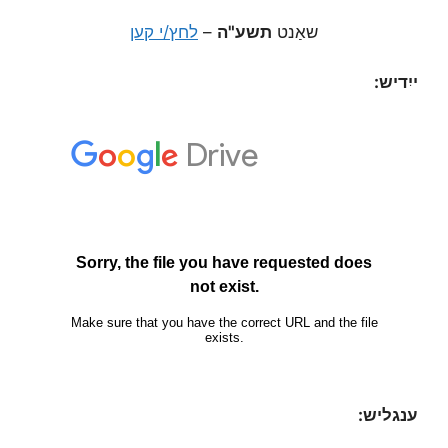
שאַנט
תשע"ה
–
לחץ/י קען
ייִדיש:
ענגליש: