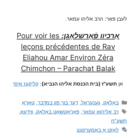
לעבן פּאַר: הרב אליהו עמאר.
אַרכיוו פֿאָרשלאָגן:
Pour voir les
leçons précédentes de Rav
Eliahou Amar Environ Zéra
Chimchon – Parachat Balak
אן
תשע"ז (בית הכנסת אליהו הנביא)
:
קליקעז איסי
באַלאַק
,
גענעראל
,
דער בוך פון במדבר
,
טאָראַ
רב אליהוא עמאר
,
פּאַראַטשאַט באַלאַק
,
ווידעא
,
תשע"ח
לאָזט אַ באַמערקונג