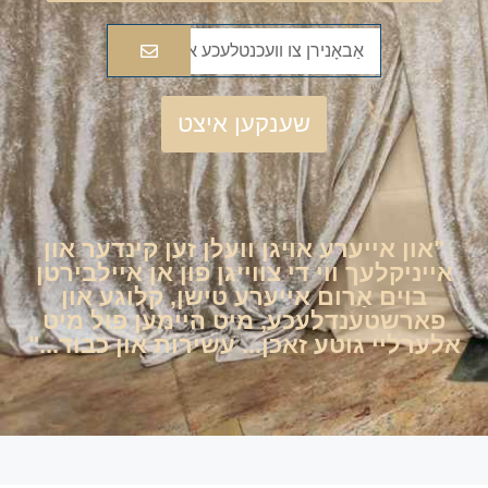
שענקען איצט
"און אייערע אויגן וועלן זען קינדער און
אייניקלעך ווי די צווייגן פון אן איילבירטן
בוים אַרום אייערע טישן, קלוגע און
פארשטענדלעכע, מיט היימען פול מיט
אלערליי גוטע זאכן... עשירות און כבוד..."