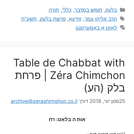
בלעק
,
חומש במדבר
,
כללי
,
תורה
הרב אליהו עמר
,
ווידעאָ
,
פרשת בלעק
,
תשע"ח
לאָזט אַ באַמערקונג
Table de Chabbat with
Zéra Chimchon | פרחת
בלק (הע)
25סטן יוני, 2018
דורך
archive@zerashimshon.co.il
אות ה בלאַט: רח