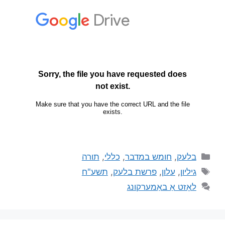
בלעק
,
חומש במדבר
,
כללי
,
תורה
גיליון
,
עלון
,
פרשת בלעק
,
תשע"ח
לאָזט אַ באַמערקונג