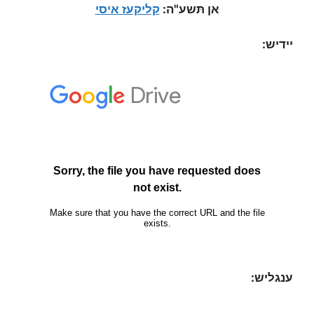
אן תּשע"ה:
קליקעז איסי
יידיש:
ענגליש: