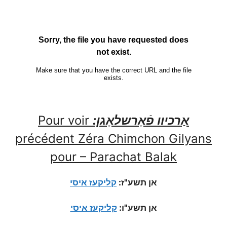
אַרכיוו פֿאָרשלאָגן:
Pour voir
précédent Zéra Chimchon Gilyans
pour – Parachat Balak
אן תשע"ז:
קליקעז איסי
אן תשע"ו:
קליקעז איסי