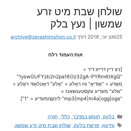
שולחן שבת מיט זרע
שמשון | נעץ בלק
25סטן יוני, 2018
דורך
archive@zerashimshon.co.il
אות העמוד רלח
[ניצ דיין דרייוו דיר =
"1yswGUFYzb2n2pa16Oz32gA-PYRm6tXgQ"
מאָדע = "אַודיאָ" וויו ראָלע = "אַלע" דאַונלאָוד ראָלע =
"אַלע" מעדיע עקסטענשאַנז =
"mp3|mp4|m4a|ogg|oga" לינקצומעדיע = "1"]
בלעק
,
חומש במדבר
,
כללי
,
תורה
ווידעאָ
,
פרשת בלעק
,
שולחן שבת מיט זרע שמשון
,