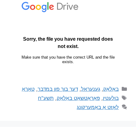
באַלאַק
,
גענעראל
,
דער בוך פון במדבר
,
טאָראַ
בולעטין
,
פּאַראַטשאַט באַלאַק
,
תשע"ח
לאָזט אַ באַמערקונג