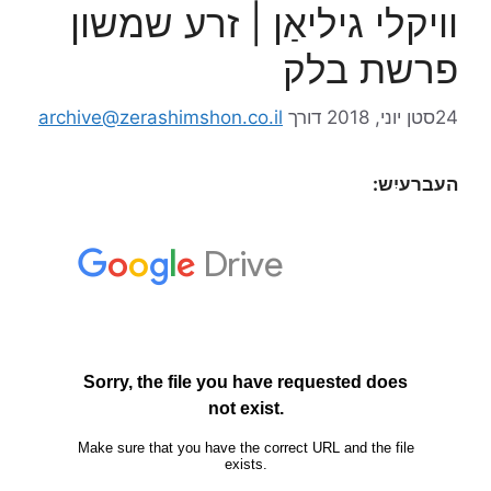
וויקלי גיליאַן | זרע שמשון
פרשת בלק
24סטן יוני, 2018
דורך
archive@zerashimshon.co.il
העברעיִש: