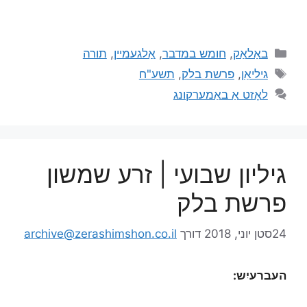
באַלאַק
,
חומש במדבר
,
אַלגעמיין
,
תורה
גיליאַן
,
פרשת בלק
,
תשע"ח
לאָזט אַ באַמערקונג
גיליון שבועי | זרע שמשון
פרשת בלק
24סטן יוני, 2018
דורך
archive@zerashimshon.co.il
העברעיִש: