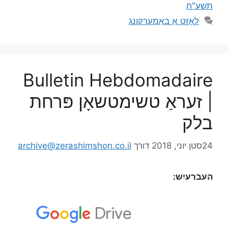
תשע"ח
לאָזט אַ באַמערקונג
Bulletin Hebdomadaire
| זעראַ טשימטשאָן פּרחת
בלק
24סטן יוני, 2018
דורך
archive@zerashimshon.co.il
העברעיִש: