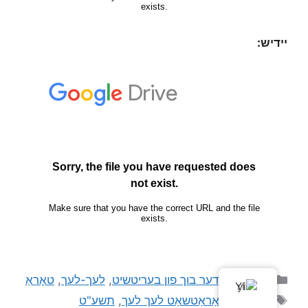
יידיש:
גענעראל
,
דער בוך פון בעריטשיט
,
לעך-לעך
,
טאָראַ
YI
בולעטין
,
פּאַראַטשאַט לעך לעך
,
תשע"ט