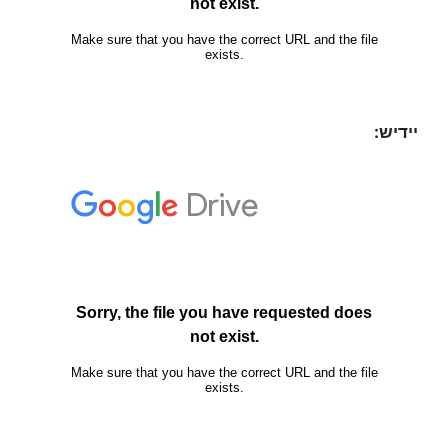
יידיש: