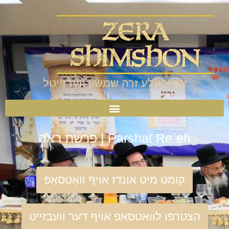
אפיציעלע זרה שמשון וועבזייטל
Parshat Re´eh | פרשת ראה
קומט מיט אונדז אויף וואַטסאַפּ
הצטרפו לוואטסאפ אויף דער וועבזייט