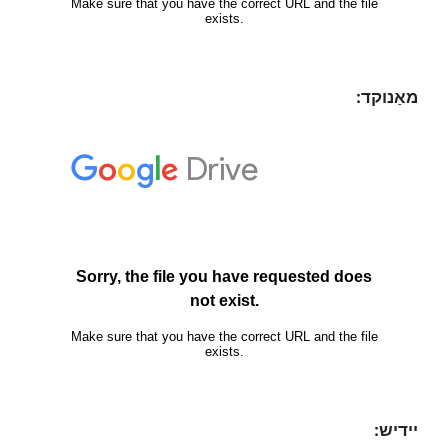
מאַנוקד:
יידיש: