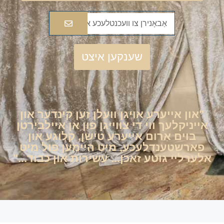
שענקען איצט
"און אייערע אויגן וועלן זען קינדער און
אייניקלעך ווי די צווייגן פון אן איילבירטן
בוים אַרום אייערע טישן, קלוגע און
פארשטענדלעכע, מיט היימען פול מיט
אלערליי גוטע זאכן... עשירות און כבוד..."