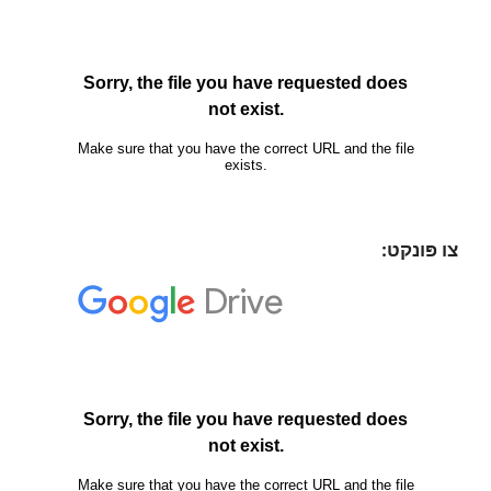
צו פּונקט: