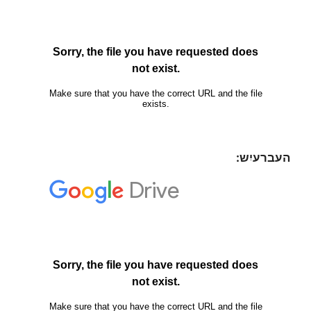
העברעיִש: