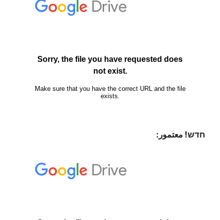
חדש! معتمور: