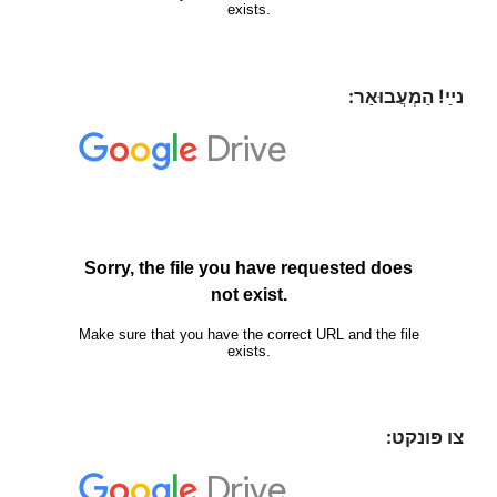
נײַ! הַמְעֲבוּאַר:
צו פּונקט: