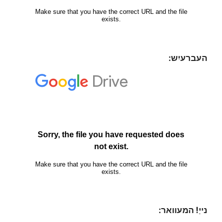
העברעיִש:
נייַ! המעוואר: