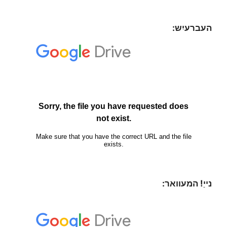
העברעיִש:
נייַ! המעוואר: