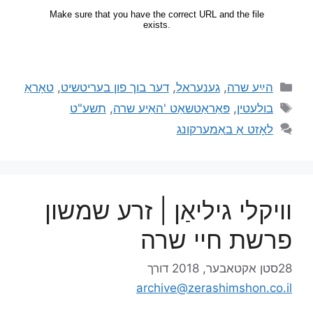
הײַע שרה
,
גענעראל
,
דער בוך פון בעריטשיט
,
טאָראַ
בולעטין
,
פּאַראַטשאַט 'האַיע שרה
,
תשע"ט
לאָזט אַ באַמערקונג
וויקלי גיליאַן | זרע שמשון
פרשת חיי שרה
28סטן אקטאבער, 2018
דורך
archive@zerashimshon.co.il