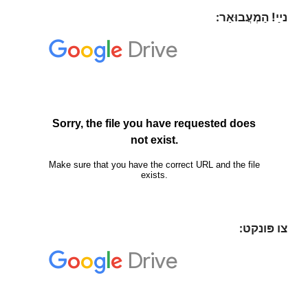
נײַ! הַמְעֲבוּאַר:
צו פּונקט: