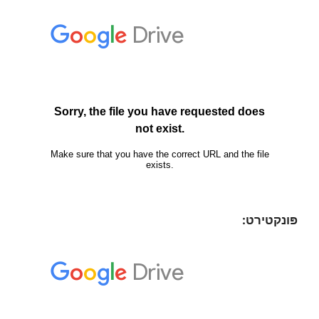
פּונקטירט: