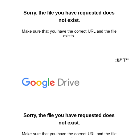
יידיש: