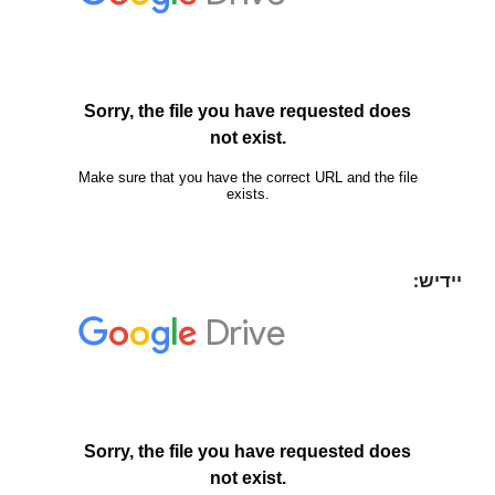
יידיש: