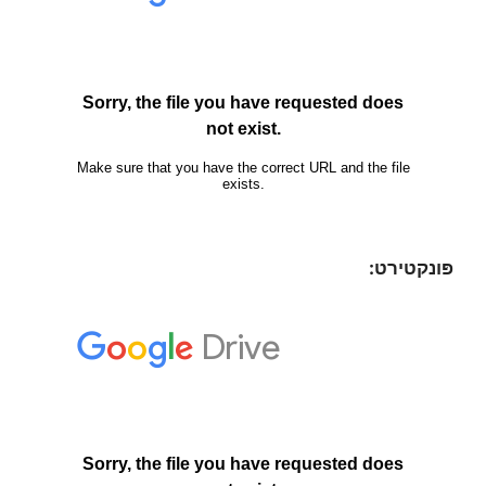
פּונקטירט: