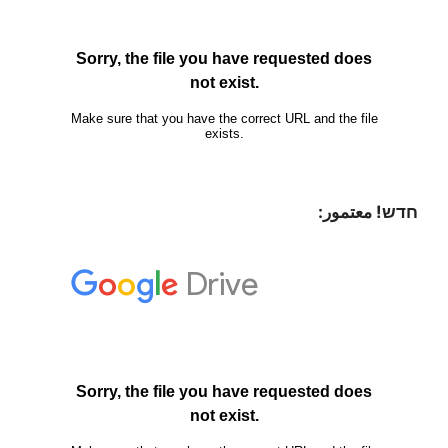
חדש! معتمور: