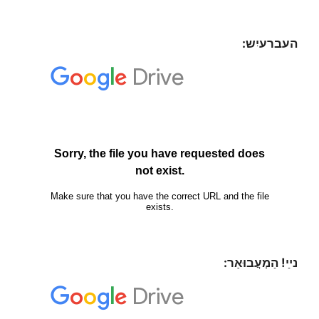
העברעיִש:
נײַ! הַמְעֲבוּאַר: