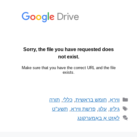
וויראַ
,
חומש בראשית
,
כללי
,
תורה
גיליון
,
עלון
,
פרשת ווירא
,
תשע"ט
לאָזט אַ באַמערקונג