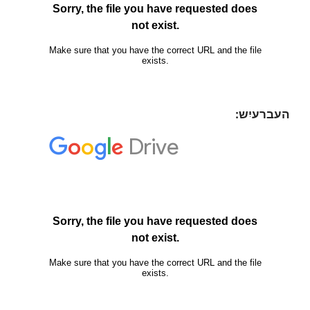
העברעיִש: