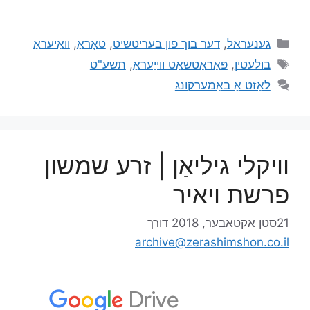
גענעראל
,
דער בוך פון בעריטשיט
,
טאָראַ
,
וואַיעראַ
בולעטין
,
פּאַראַטשאַט ווייַעראַ
,
תשע"ט
לאָזט אַ באַמערקונג
וויקלי גיליאַן | זרע שמשון
פרשת ויאיר
21סטן אקטאבער, 2018
דורך
archive@zerashimshon.co.il