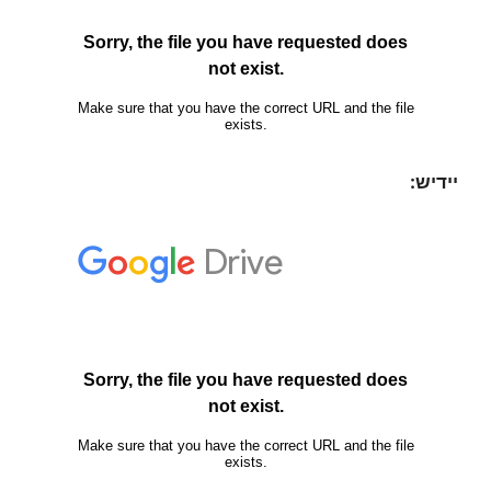
יידיש: