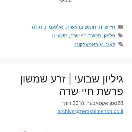
חיי שרה
,
חומש בראשית
,
אַלגעמיין
,
תורה
גיליאַן
,
פרשת חיי שרה
,
תשע"ט
לאָזט אַ באַמערקונג
גיליון שבועי | זרע שמשון
פרשת חיי שרה
28סטן אקטאבער, 2018
דורך
archive@zerashimshon.co.il