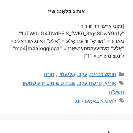
אות ג בלאַט: שיז
[ניצט אייער דרייוו דיר =
"1aTW0bG4TNdPFiS_fWK6_3tgsSDwY9dfy"
מאָדע = "אַודיאָ" וויוערראָלע = "אַלע" דאַונלאָודראָלע =
"אַלע" מעדיעעקסטענשאַנז = "mp4|m4a|ogg|oga"
לינקצומעדיע = "1"]
חומש דברים
,
עקב
,
אַלגעמיין
,
תורה
אַודיאָ
,
פרשת עקב
,
שבת טיש מיט זרע שמשון
,
תשע"ח
לאָזט אַ באַמערקונג