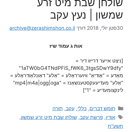
שולחן שבת מיט זרע
שמשון | נעץ עקב
30סטן יולי, 2018
דורך
archive@zerashimshon.co.il
אות ג עמוד שיז
[ניצט אייער דרייוו דיר =
"1aTW0bG4TNdPFiS_fWK6_3tgsSDwY9dfy"
מאָדע = "אַודיאָ" וויוערראָלע = "אַלע" דאַונלאָודראָלע =
"אַלע" מעדיעעקסטענשאַנז = "mp4|m4a|ogg|oga"
לינקצומעדיע = "1"]
חומש דברים
,
כללי
,
עקב
,
תורה
אודיו
,
פרשת עקב
,
שולחן שבת מיט זרע שמשון
,
תשע"ח