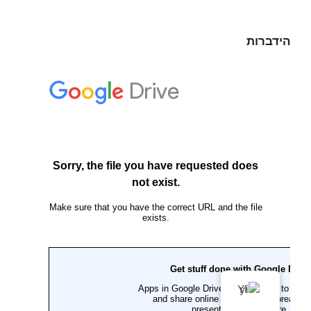
הידברות
YI