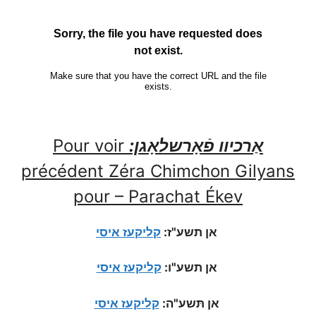
אַרכיוו פֿאָרשלאָגן:
Pour voir
précédent Zéra Chimchon Gilyans
pour – Parachat Ékev
אן תשע"ז:
קליקעז איסי
אן תשע"ו:
קליקעז איסי
אן תּשע"ה:
קליקעז איסי