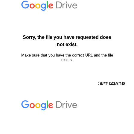
פראנצויזיש: