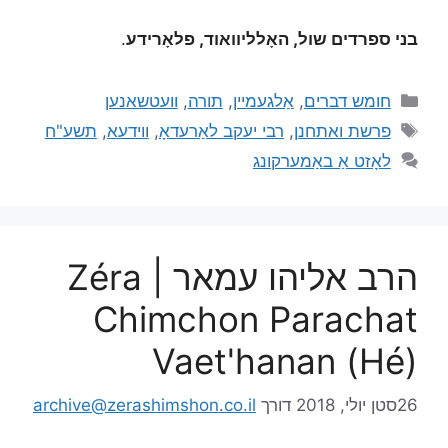
בני ספרדים שול, האָלליוואוד, פלאָרידע
.
חומש דברים
,
אַלגעמיין
,
תורה
,
וועטשאנען
פרשת ואתחנן
,
רבי יעקב לאַרעדאָ
,
ווידעא
,
תשע"ח
לאָזט אַ באַמערקונג
הרב אליהו עמאר | Zéra
Chimchon Parachat
Vaet'hanan (Hé)
26סטן יולי, 2018
דורך
archive@zerashimshon.co.il