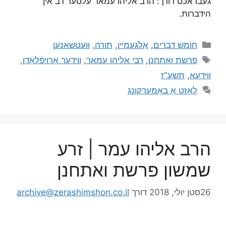
געבראכט דורך: הרב אליהו עמאר עלטער רב אין
הידברות.
חומש דברים
,
אַלגעמיין
,
תורה
,
וועטשאנען
פרשת ואתחנן
,
רבי אליהו עמאר
,
ווידער אַרויפֿלאָדן
,
ווידעא
,
תשע"ז
לאָזט אַ באַמערקונג
הרב אליהו עמר | זרע
שמשון פרשת ואתחנן
26סטן יולי, 2018
דורך
archive@zerashimshon.co.il