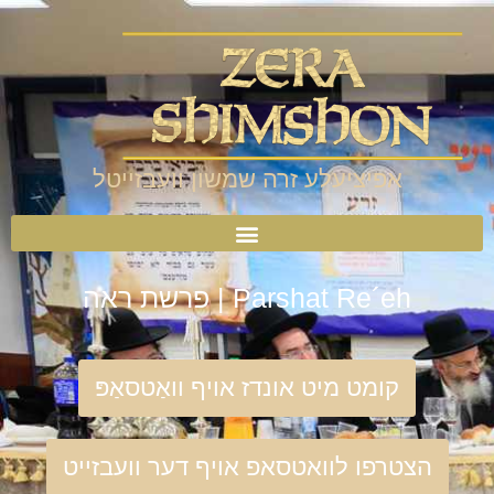
אפיציעלע זרה שמשון וועבזייטל
Parshat Re´eh | פרשת ראה
קומט מיט אונדז אויף וואַטסאַפּ
הצטרפו לוואטסאפ אויף דער וועבזייט