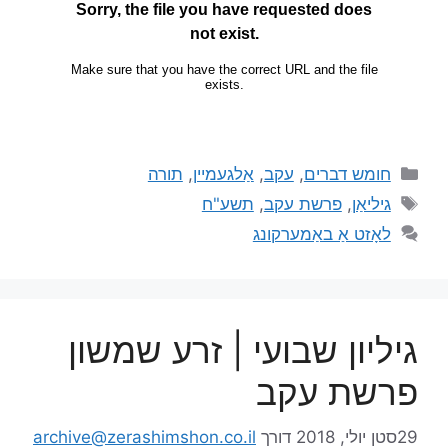
חומש דברים
,
עקב
,
אַלגעמיין
,
תורה
גיליאַן
,
פרשת עקב
,
תשע"ח
לאָזט אַ באַמערקונג
גיליון שבועי | זרע שמשון
פרשת עקב
29סטן יולי, 2018
דורך
archive@zerashimshon.co.il