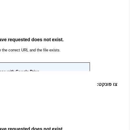
צו פּונקט: