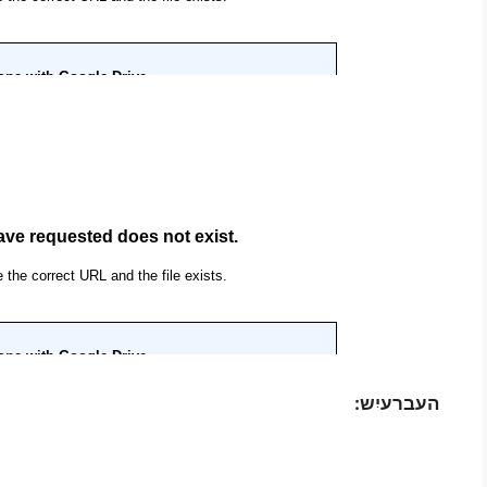
העברעיִש: