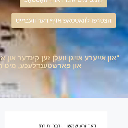
הצטרפו לוואטסאפ אויף דער וועבזייט
"און אייערע אויגן וועלן זען קינדער און אי
און פארשטענדלעכע, מיט היימ
דער זרע שמשון - דברי תורה!