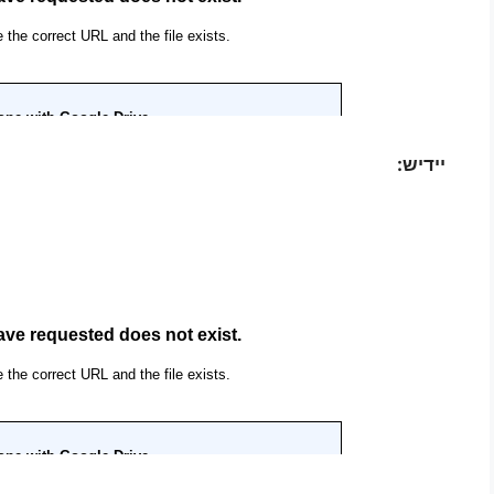
יידיש: