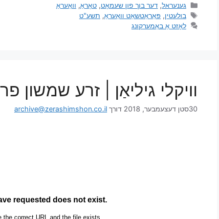
גענעראל
,
דער בוך פון שעמאָט
,
טאָראַ
,
וואַעראַ
בולעטין
,
פּאַראַטשאַט וואַעראַ
,
תשע"ט
לאָזט אַ באַמערקונג
וויקלי גיליאַן | זרע שמשון פ
30סטן דעצעמבער, 2018
דורך
archive@zerashimshon.co.il