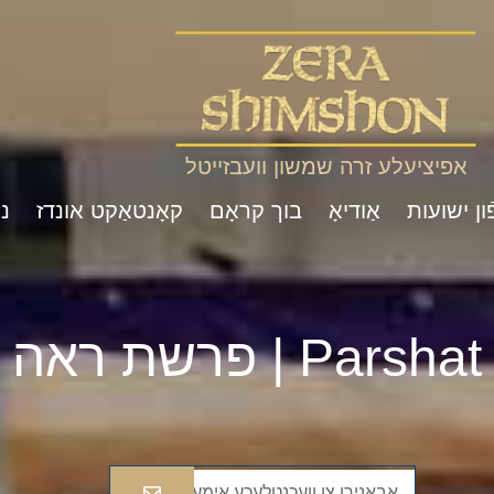
אפיציעלע זרה שמשון וועבזייטל
ון ישועות
אַודיאָ
בוך קראָם
קאָנטאַקט אונדז
נ
Pa | פרשת ראה