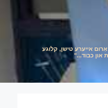
ם אַרום אייערע טישן, קלוגע
און כבוד..."