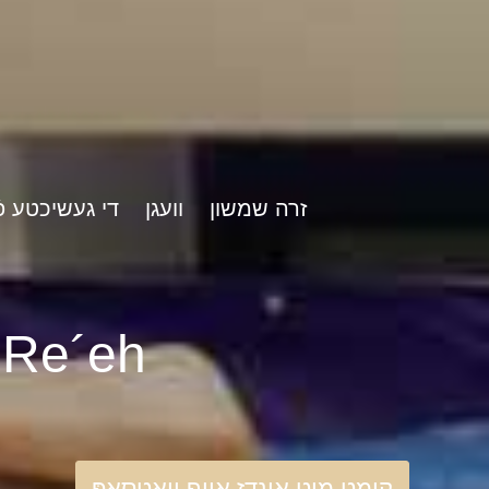
זרה שמשון
וועגן
די געשיכטע פֿ
rshat Re´eh
קומט מיט אונדז אויף וואַטסאַפּ