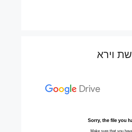
רשת וירא