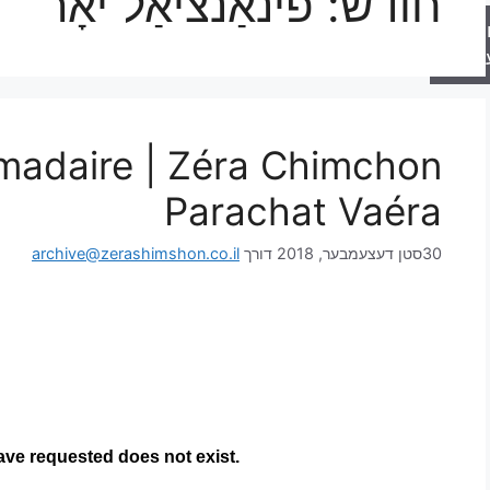
חודש:
פינאַנציאַל יאָר
רה
טער
madaire | Zéra Chimchon
Parachat Vaéra
30סטן דעצעמבער, 2018
דורך
archive@zerashimshon.co.il