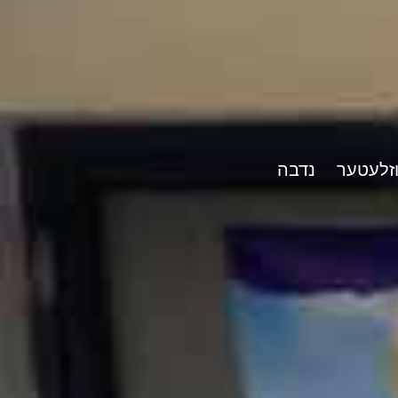
וזלעטער
נדבה