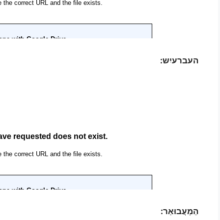
העברעיִש:
הַמְעֲבוּאַר: