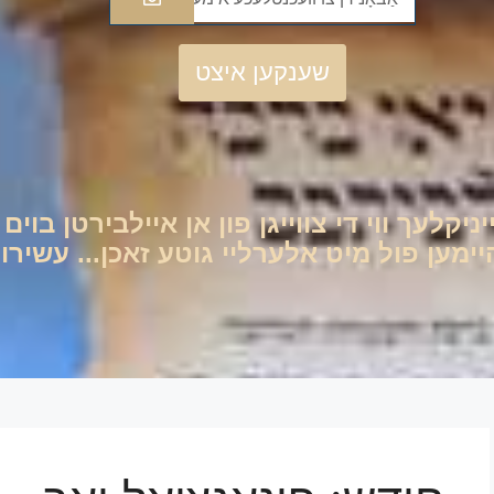
שענקען איצט
יניקלעך ווי די צווייגן פון אן איילבירטן בוי
ען פול מיט אלערליי גוטע זאכן... עשירות 