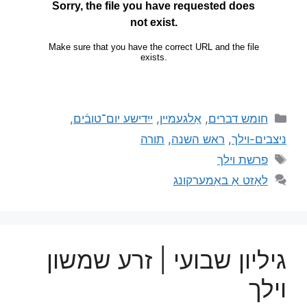
חומש דברים
,
אַלגעמיין
,
ייִדישע יום־טובֿים
,
ניצבים-וילך
,
ראש השנה
,
תורה
פרשת וילך
לאָזט אַ באַמערקונג
גיליון שבועי | זרע שמשון
וילך