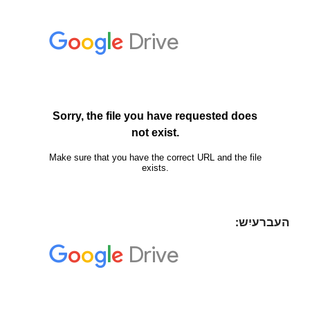
העברעיִש: