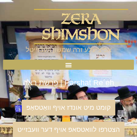
אפיציעלע זרה שמשון וועבזייטל
Parshat Re´eh | פרשת ראה
קומט מיט אונדז אויף וואַטסאַפּ
הצטרפו לוואטסאפ אויף דער וועבזייט