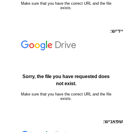
ייִדיש:
שפּאַניש: