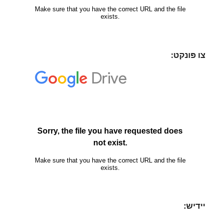
צו פּונקט:
יידיש: