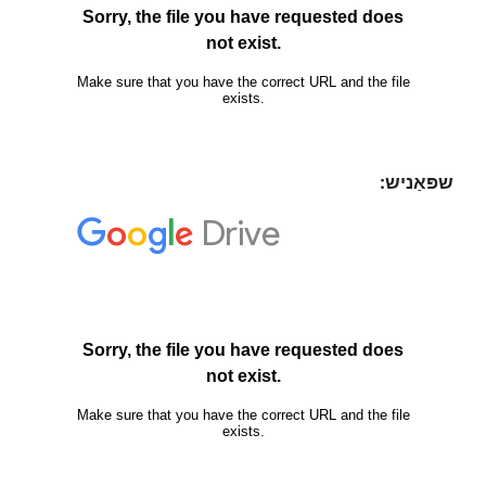
שפּאַניש: