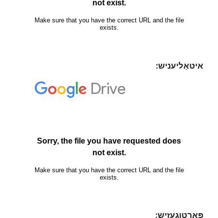
איטאַליעניש:
פּאָרטוגעזיש: