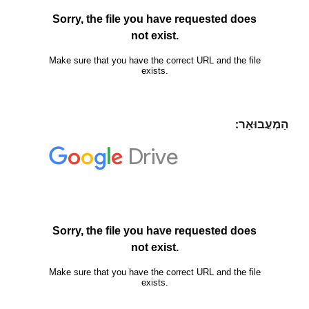
הַמְעֲבוּאַר: