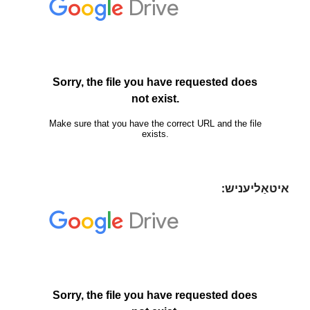
איטאַליעניש: