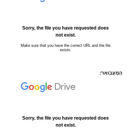
הַמְעֲבוּאַר: