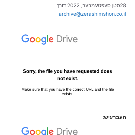
28סטן סעפטעמבער, 2022
דורך
archive@zerashimshon.co.il
העברעיִש: