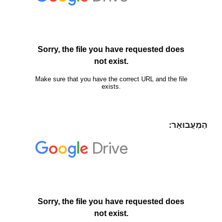
הַמְעֲבוּאַר: