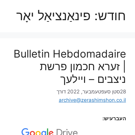
חודש:
פינאַנציאַל יאָר
Bulletin Hebdomadaire
| זערא חכמון פרשת
ניצבים – ויילעך
28סטן סעפטעמבער, 2022
דורך
archive@zerashimshon.co.il
העברעיִש: