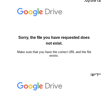
צו פּונקט:
יידיש: