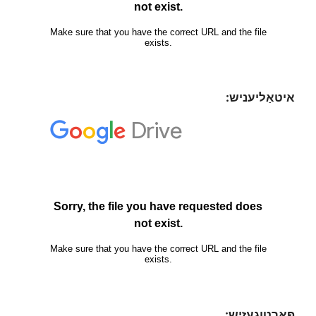
איטאַליעניש:
פּאָרטוגעזיש: