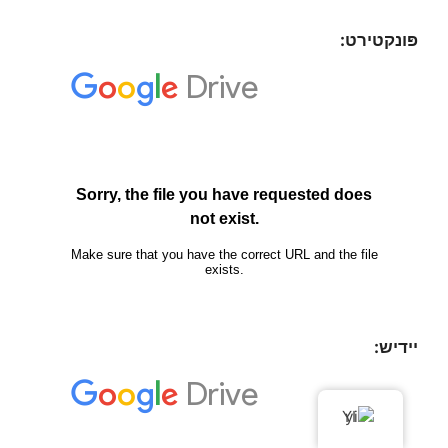
פּונקטירט:
יידיש:
YI