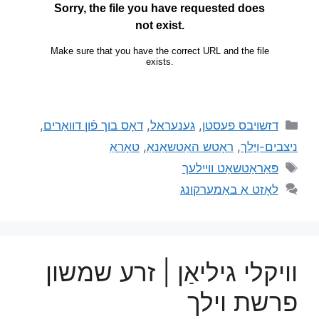
דזשויבס פעסטן
,
גענעראל
,
דאָס בוך פֿון דוואַרים
,
ניצבים-וַיֶּלך
,
ראָטש האַטשאַנאַ
,
טאָראַ
פּאַראַטשאַט וויילעך
לאָזט אַ באַמערקונג
וויקלי גיליאַן | זרע שמשון
פרשת וילך