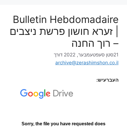
Bulletin Hebdomadaire
| זערא חושון פרשת ניצבים
– רוך החנה
21סטן סעפטעמבער, 2022
דורך
archive@zerashimshon.co.il
העברעיִש: