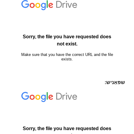
שפּאַניש: