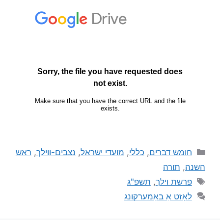
חומש דברים
,
כללי
,
מועדי ישראל
,
נצבים-ווילך
,
ראש
השנה
,
תורה
פרשת וילך
,
תשפ"ג
לאָזט אַ באַמערקונג