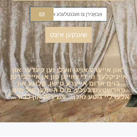
שענקען איצט
"און אייערע אויגן וועלן זען קינדער און
אייניקלעך ווי די צווייגן פון אן איילבירטן
בוים אַרום אייערע טישן, קלוגע און
פארשטענדלעכע, מיט היימען פול מיט
אלערליי גוטע זאכן... עשירות און כבוד..."