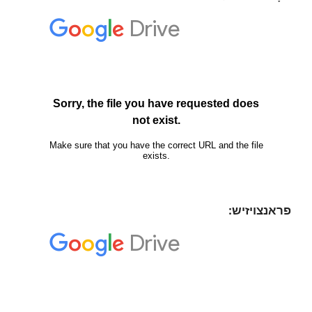
פראנצויזיש: