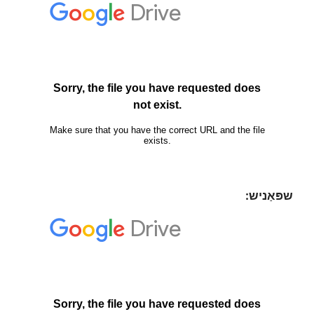
שפּאַניש: