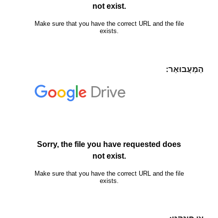
הַמְעֲבוּאַר: