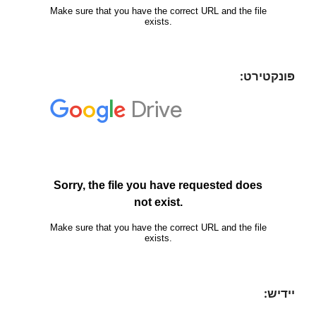
פּונקטירט:
יידיש: