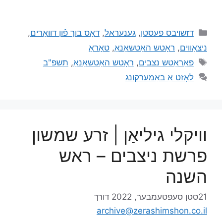
דזשויבס פעסטן
,
גענעראל
,
דאָס בוך פֿון דוואַרים
,
ניצאַווים
,
ראָטש האַטשאַנאַ
,
טאָראַ
פּאַראַטש נצבים
,
ראָטש האַטשאַנאַ
,
תשפ"ב
לאָזט אַ באַמערקונג
וויקלי גיליאַן | זרע שמשון
פרשת ניצבים – ראש
השנה
21סטן סעפטעמבער, 2022
דורך
archive@zerashimshon.co.il