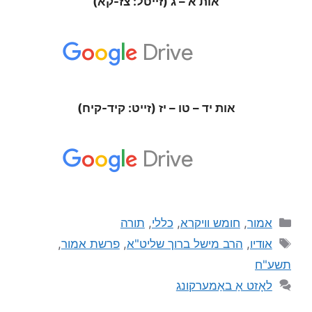
אות א – ג (זייטל: צז-קא)
אות יד – טו – יז (זייט: קיד-קיח)
אמור
,
חומש וויקרא
,
כללי
,
תורה
אודיו
,
הרב מישל ברוך שליט"א
,
פרשת אמור
,
תשע"ח
לאָזט אַ באַמערקונג