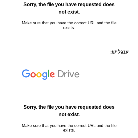
ענגליש: