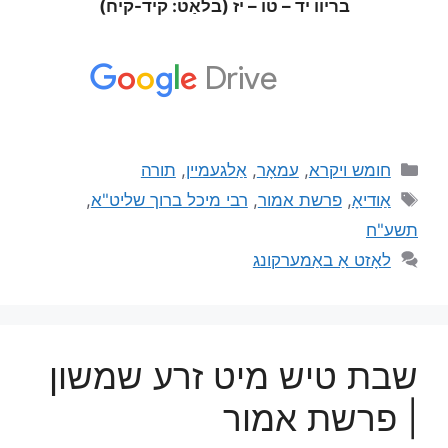
בריוו יד – טו – יז (בלאַט: קיד-קיח)
חומש ויקרא
,
עמאָר
,
אַלגעמיין
,
תורה
אַודיאָ
,
פרשת אמור
,
רבי מיכל ברוך שליט"א
,
תשע"ח
לאָזט אַ באַמערקונג
שבת טיש מיט זרע שמשון
| פרשת אמור