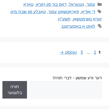
עמור
,
גענעראל
,
דאָס בוך פֿון ויקרא
,
טאָראַ
די אַודיאָ
,
פּאַראַטשאַט עמור
,
טאַבלע פון שבת מיט
זעראַ טשימטשאָן
,
תשע"ח
לאָזט אַ באַמערקונג
1
2
…
5
נעקסט
→
דער זרע שמשון - דברי תורה!
תורה
בלעטער