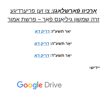
אַרכיוו פֿאָרשלאָגן:
צו זען פריערדיגע
זרה שמשון גיליאַנס פֿאַר – פרשת אמור
יאָר תשע"ז:
דריק דא
יאָר תשע"ה:
דריק דא
יאָר תשע"ד:
דריק דא
יידיש: