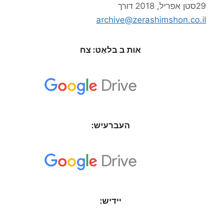
29סטן אפריל, 2018
דורך
archive@zerashimshon.co.il
אות ב בלאַט: צח
העברעיִש:
יידיש: