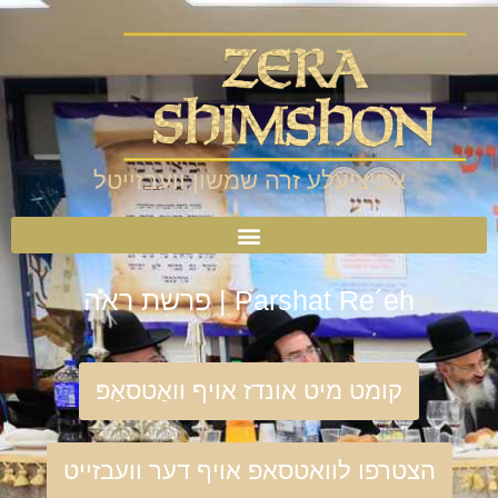
אפיציעלע זרה שמשון וועבזייטל
Parshat Re´eh | פרשת ראה
קומט מיט אונדז אויף וואַטסאַפּ
הצטרפו לוואטסאפ אויף דער וועבזייט