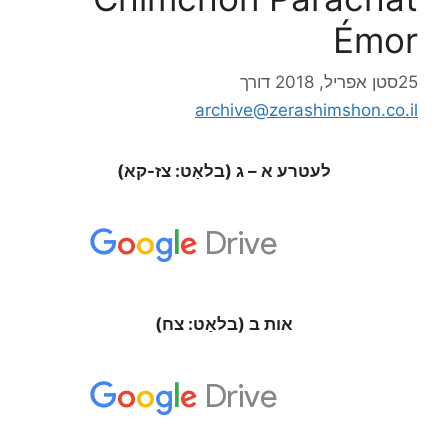
Émor
25סטן אפריל, 2018
דורך
archive@zerashimshon.co.il
לעטרע א – ג (בלאַט: צז-קא)
אות ב (בלאַט: צח)