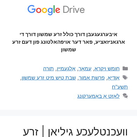
איבערגעגעבן דורך כולל זרע שמשון דורך די
ארגאניזאציע, פאר דער אויפהאלטונג פון דעם זרע
שמשון
חומש ויקרא
,
עמאָר
,
אַלגעמיין
,
תורה
אַודיאָ
,
פרשת אמור
,
שבת טיש מיט זרע שמשון
,
תשע"ח
לאָזט אַ באַמערקונג
וועכנטלעכע גיליאן | זרע