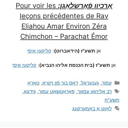
אַרכיוו פֿאָרשלאָגן:
Pour voir les
leçons précédentes de Rav
Eliahou Amar Environ Zéra
Chimchon – Parachat Émor
אן
תשע"ז (הידאברוט)
:
קליקעז איסי
אן
תשע"ז (בית הכנסת אליהו הנביא)
:
קליקעז איסי
עמור
,
גענעראל
,
דאָס בוך פֿון ויקרא
,
טאָראַ
רב אליהוא עמאר
,
פּאַראַטשאַט עמור
,
ווידעא
,
תשע"ח
לאָזט אַ באַמערקונג