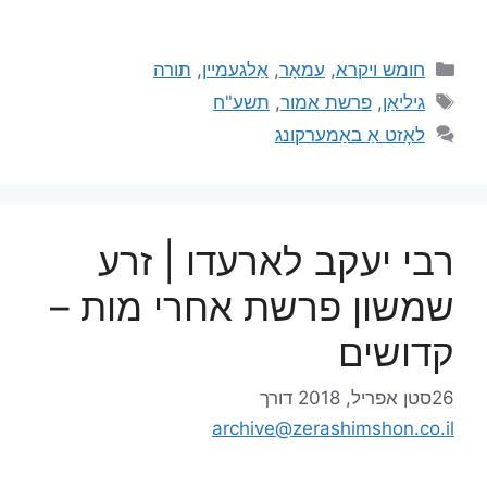
חומש ויקרא
,
עמאָר
,
אַלגעמיין
,
תורה
גיליאַן
,
פרשת אמור
,
תשע"ח
לאָזט אַ באַמערקונג
רבי יעקב לארעדו | זרע
שמשון פרשת אחרי מות –
קדושים
26סטן אפריל, 2018
דורך
archive@zerashimshon.co.il