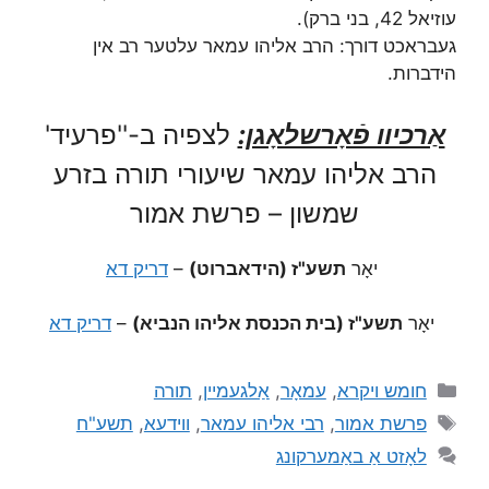
עוזיאל 42, בני ברק).
געבראכט דורך: הרב אליהו עמאר עלטער רב אין
הידברות.
אַרכיוו פֿאָרשלאָגן:
לצפיה ב-''פרעיד'
הרב אליהו עמאר שיעורי תורה בזרע
שמשון – פרשת אמור
יאָר
תשע"ז (הידאברוט)
–
דריק דא
יאָר
תשע"ז (בית הכנסת אליהו הנביא)
–
דריק דא
חומש ויקרא
,
עמאָר
,
אַלגעמיין
,
תורה
פרשת אמור
,
רבי אליהו עמאר
,
ווידעא
,
תשע"ח
לאָזט אַ באַמערקונג