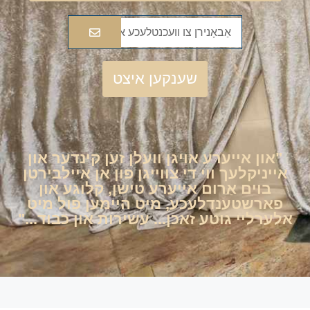
שענקען איצט
"און אייערע אויגן וועלן זען קינדער און
אייניקלעך ווי די צווייגן פון אן איילבירטן
בוים אַרום אייערע טישן, קלוגע און
פארשטענדלעכע, מיט היימען פול מיט
אלערליי גוטע זאכן... עשירות און כבוד..."