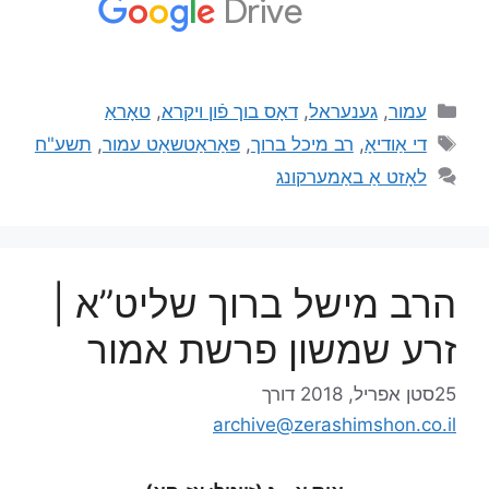
עמור
,
גענעראל
,
דאָס בוך פֿון ויקרא
,
טאָראַ
די אַודיאָ
,
רב מיכל ברוך
,
פּאַראַטשאַט עמור
,
תשע"ח
לאָזט אַ באַמערקונג
הרב מישל ברוך שליט”א |
זרע שמשון פרשת אמור
25סטן אפריל, 2018
דורך
archive@zerashimshon.co.il