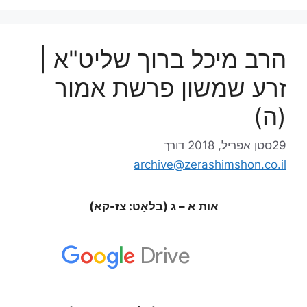
הרב מיכל ברוך שליט"א |
זרע שמשון פרשת אמור
(ה)
29סטן אפריל, 2018
דורך
archive@zerashimshon.co.il
אות א – ג (בלאַט: צז-קא)