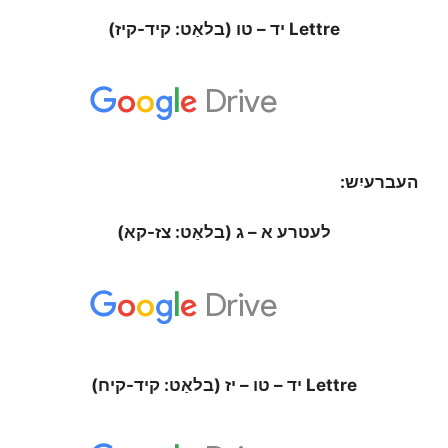
Lettre יד – טו (בלאַט: קיד-קיז)
העברעיִש:
לעטרע א – ג (בלאַט: צז-קא)
Lettre יד – טו – יז (בלאַט: קיד-קיח)