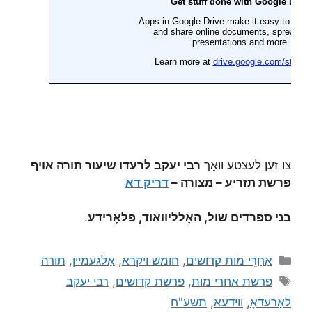
צו זען לעצטע וואָך
רבי יעקב לרעדו שיעור תורה אויף
פרשת תזריע – מצורה –
דריק דא
בני ספרדים שול, האָלליוואוד, פלאָרידע
.
אַחַרֵי מוֹת קדושים
,
חומש ויקרא
,
אַלגעמיין
,
תורה
פרשת אחרי מות
,
פרשת קדושים
,
רבי יעקב
לאַרעדאָ
,
ווידעא
,
תשע"ח