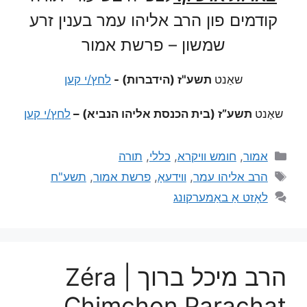
קודמים פון הרב אליהו עמר בענין זרע
שמשון – פרשת אמור
שאַנט
תשע"ז (הידברות) -
לחץ/י קען
שאַנט
תשע”ז (בית הכנסת אליהו הנביא) –
לחץ/י קען
אמור
,
חומש וויקרא
,
כללי
,
תורה
הרב אליהו עמר
,
ווידעאָ
,
פרשת אמור
,
תשע"ח
לאָזט אַ באַמערקונג
הרב מיכל ברוך | Zéra
Chimchon Parachat