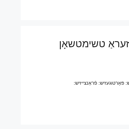
Bulletin Hebdoma | זעראַ טשימטשאָן
 פּאָרטוגעזיש: פֿראַנצייזיש: