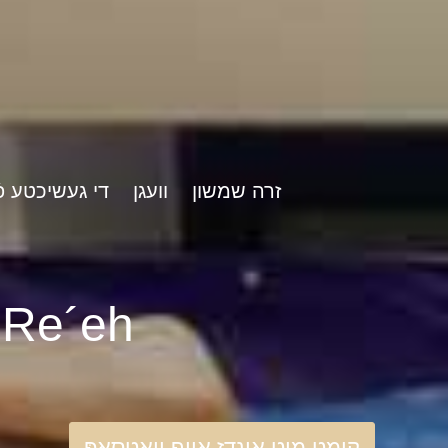
זרה שמשון
וועגן
די געשיכטע פֿ
rshat Re´eh
קומט מיט אונדז אויף וואַטסאַפּ