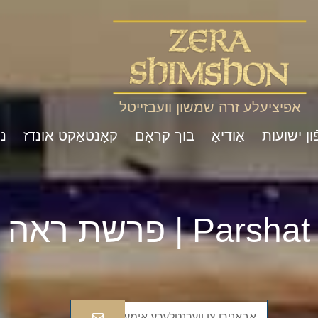
אפיציעלע זרה שמשון וועבזייטל
ון ישועות
אַודיאָ
בוך קראָם
קאָנטאַקט אונדז
נ
Pa | פרשת ראה