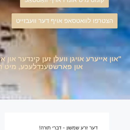
הצטרפו לוואטסאפ אויף דער וועבזייט
"און אייערע אויגן וועלן זען קינדער און אי
און פארשטענדלעכע, מיט היימ
דער זרע שמשון - דברי תורה!