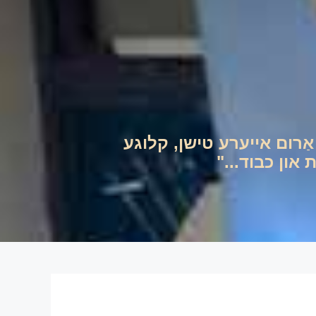
ם אַרום אייערע טישן, קלוגע
און כבוד..."