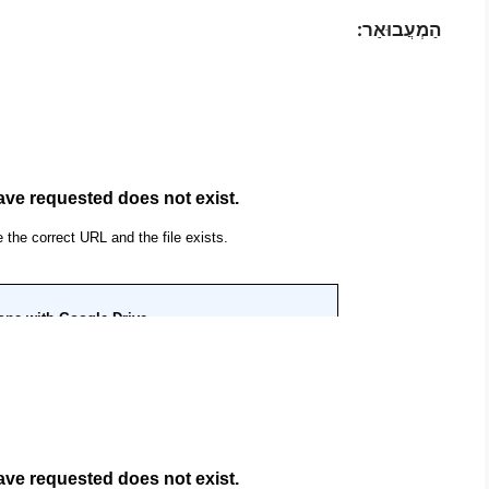
הַמְעֲבוּאַר: