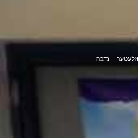
וזלעטער
נדבה