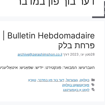
דער בוך פון במדבר
רה
טער
daire
פּרחת בלק
28סטן יוני, 2023
דורך
archive@zerashimshon.co.il
העברעיִש: המבואר: פּונקטירט: ייִדיש: שפּאַניש: איטאַליעניש:
באַלאַק
,
גענעראל
,
דער בוך פון במדבר
,
טאָראַ
פּאַראַטשאַט באַלאַק
לאָזט אַ באַמערקונג