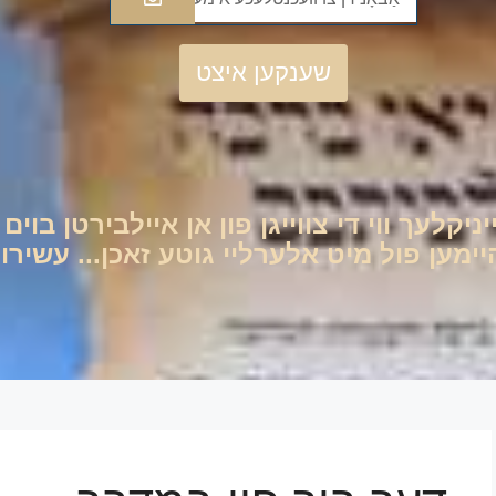
שענקען איצט
יניקלעך ווי די צווייגן פון אן איילבירטן בוי
ען פול מיט אלערליי גוטע זאכן... עשירות 