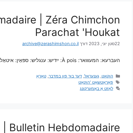
madaire | Zéra Chimchon
Parachat 'Houkat
22סטן יוני, 2023
דורך
archive@zerashimshon.co.il
העברעא: המעווואר: À pois: ייִדיש: ענגליש: ספּאַין: איטאַליעניש: פּאָרטוגעזיש: פראנצויזיש:
הוקאט
,
גענעראל
,
דער בוך פון במדבר
,
טאָראַ
פּאַראַטשאַט 'הוקאַט
לאָזט אַ באַמערקונג
Bulletin Hebdomadaire | זֶרַע חִמְכוֹן פַּרְחָת קְרָאָה