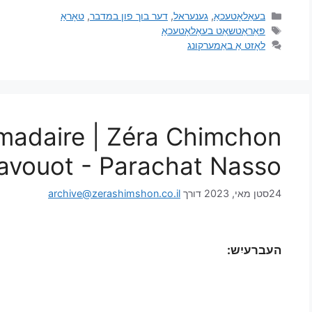
בעאַלאָטעכאַ
,
גענעראל
,
דער בוך פון במדבר
,
טאָראַ
פּאַראַטשאַט בעאַלאָטעכאַ
לאָזט אַ באַמערקונג
madaire | Zéra Chimchon
avouot - Parachat Nasso
24סטן מאי, 2023
דורך
archive@zerashimshon.co.il
העברעיִש: