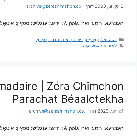
12טן יוני, 2023
דורך
archive@zerashimshon.co.il
העברעא: המעווואר: À pois: ייִדיש: ענגליש: ספּאַין: איטאַליעניש: פּאָרטוגעזיש: פראנצויזיש:
גענעראל
,
קאָראַה
,
דער בוך פון במדבר
,
טאָראַ
לאָזט אַ באַמערקונג
madaire | Zéra Chimchon
Parachat Béaalotekha
1טן יוני, 2023
דורך
archive@zerashimshon.co.il
העברעא: המעווואר: À pois: ייִדיש: ענגליש: ספּאַין: איטאַליעניש: פּאָרטוגעזיש: