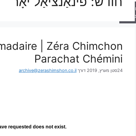
חודש:
פינאַנציאַל יאָר
רה
טער
madaire | Zéra Chimchon
Parachat Chémini
24סטן מערץ, 2019
דורך
archive@zerashimshon.co.il