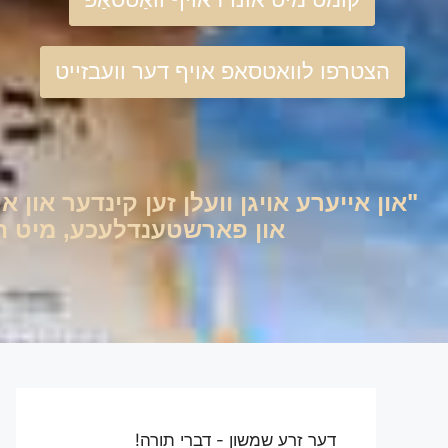
הצטרפו לוואטסאפ אויף דער וועבזייט
"און אייערע אויגן וועלן זען קינדער און אי
און פארשטענדלעכע, מיט היימ
דער זרע שמשון - דברי תורה!