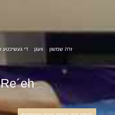
זרה שמשון
וועגן
די געשיכטע פֿ
rshat Re´eh
קומט מיט אונדז אויף וואַטסאַפּ