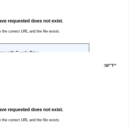
יידיש: