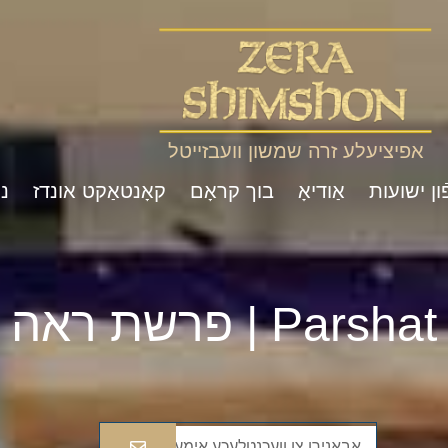
אפיציעלע זרה שמשון וועבזייטל
ון ישועות
אַודיאָ
בוך קראָם
קאָנטאַקט אונדז
נ
Pa | פרשת ראה