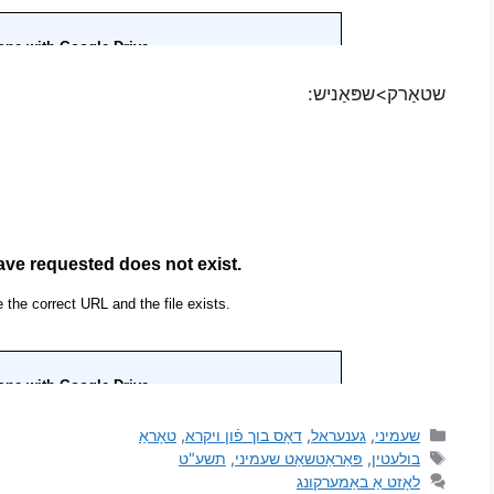
שטאַרק>שפּאַניש:
שעמיני
,
גענעראל
,
דאָס בוך פֿון ויקרא
,
טאָראַ
בולעטין
,
פּאַראַטשאַט שעמיני
,
תשע"ט
לאָזט אַ באַמערקונג