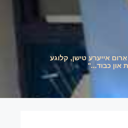
ם אַרום אייערע טישן, קלוגע
און כבוד..."