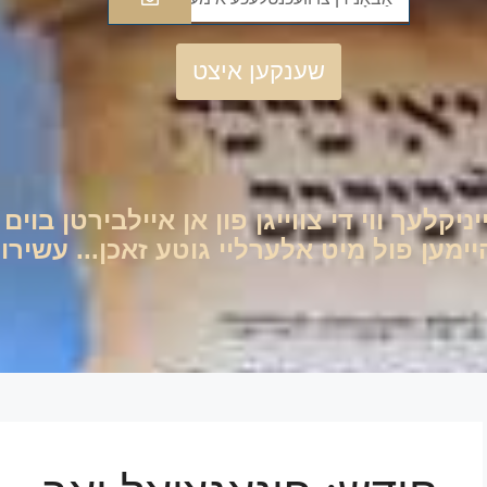
שענקען איצט
יניקלעך ווי די צווייגן פון אן איילבירטן בוי
ען פול מיט אלערליי גוטע זאכן... עשירות 