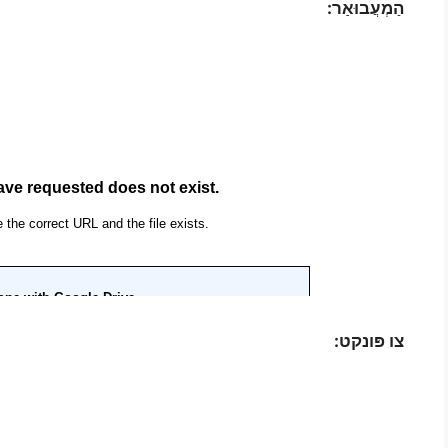
הַמְעֲבוּאַר:
צו פּונקט: