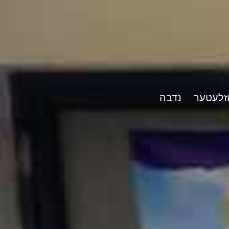
וזלעטער
נדבה