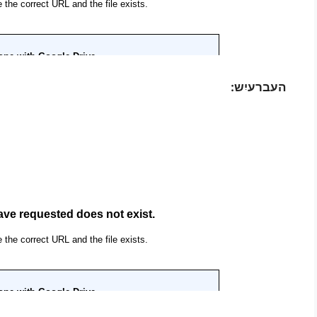
העברעיִש: