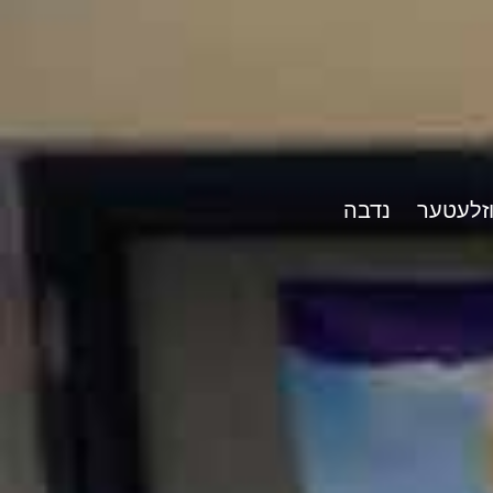
וזלעטער
נדבה