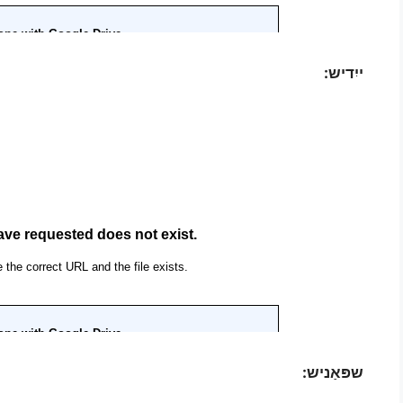
ייִדיש:
שפּאַניש: