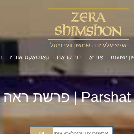
אפיציעלע זרה שמשון וועבזייטל
ון ישועות
אַודיאָ
בוך קראָם
קאָנטאַקט אונדז
נ
Pa | פרשת ראה