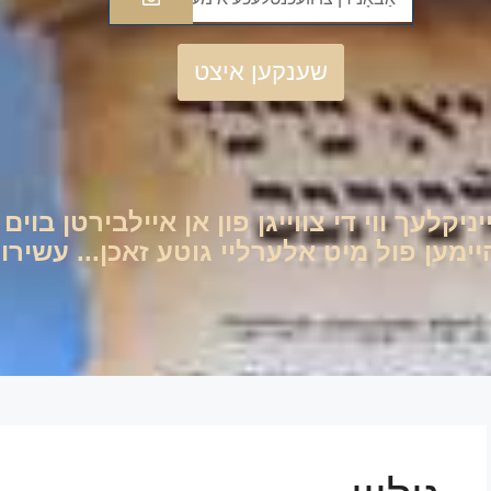
שענקען איצט
יניקלעך ווי די צווייגן פון אן איילבירטן בוי
ען פול מיט אלערליי גוטע זאכן... עשירות 