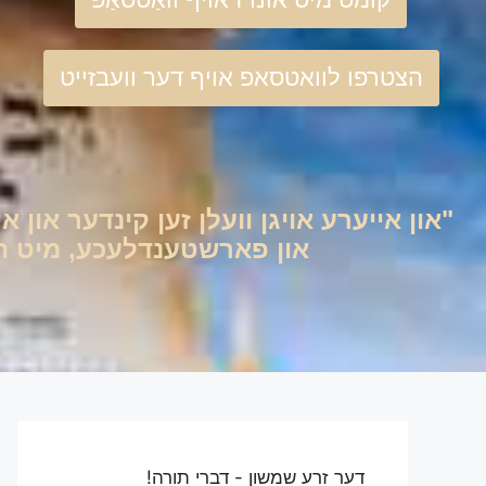
הצטרפו לוואטסאפ אויף דער וועבזייט
"און אייערע אויגן וועלן זען קינדער און אי
און פארשטענדלעכע, מיט היימ
דער זרע שמשון - דברי תורה!