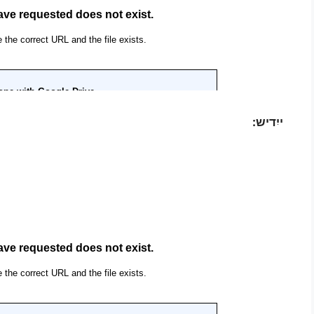
ייִדיש: