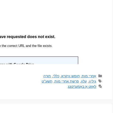
אַחרי מות
,
חומש וויקרא
,
כללי
,
תורה
גיליון
,
עלון
,
פרשת אחרי מות
,
תשע"ט
לאָזט אַ באַמערקונג