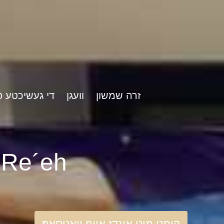
זרה שמשון
וועגן
די געשיכטע פֿ
rshat Re´eh
קומט מיט אונדז אויף וואַטסאַפּ