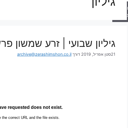
גיליון
רה
טער
גיליון שבועי | זרע שמשון פר
21סטן אפריל, 2019
דורך
archive@zerashimshon.co.il