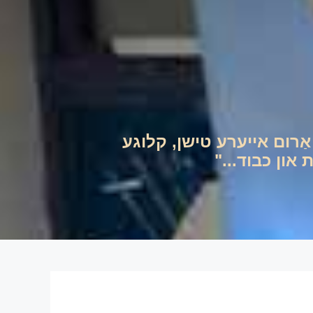
ם אַרום אייערע טישן, קלוגע
און כבוד..."