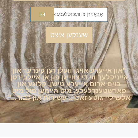
שענקען איצט
"און אייערע אויגן וועלן זען קינדער און
אייניקלעך ווי די צווייגן פון אן איילבירטן
בוים אַרום אייערע טישן, קלוגע און
פארשטענדלעכע, מיט היימען פול מיט
אלערליי גוטע זאכן... עשירות און כבוד..."