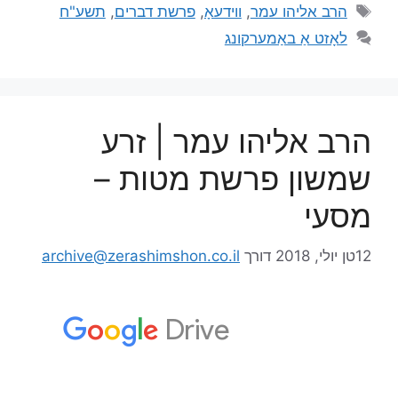
הרב אליהו עמר
,
ווידעאָ
,
פרשת דברים
,
תשע"ח
לאָזט אַ באַמערקונג
הרב אליהו עמר | זרע
שמשון פרשת מטות –
מסעי
12טן יולי, 2018
דורך
archive@zerashimshon.co.il