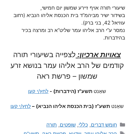
שיעורי תורה אויף זיירע שמשון יום חמישי,
בשידור ישיר מביהמ”ד בית הכנסת אליהו הנביא (רחוב
עוזיאל 42, בני ברק).
נמסר ע”י הרב אליהו עמר שליט”א רב ומרצה בכיר
בהידברות.
צאויות ארכיון:
לצפייה בשיעורי תורה
קודמים של הרב אליהו עמר בנושא זרע
שמשון – פרשת ראה
שאַנט
תשע"ז (הידברות) -
לחץ/י קען
שאַנט
תשע”ז (בית הכנסת אליהו הנביא) –
לחץ/י קען
חומש דברים
,
כללי
,
שופטים
,
תורה
הרב אליהו עמר
,
ווידעאָ
,
פרשת ראה
,
תשע"ח