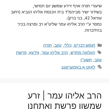
שיעורי תורה אויף זיירע שמשון יום חמישי,
בשידור ישיר מביהמ”ד בית הכנסת אליהו הנביא (רחוב
עוזיאל 42, בני ברק).
נמסר ע”י הרב אליהו עמר שליט”א רב ומרצה בכיר
בהידברות.
חומש דברים
,
כללי
,
עקב
,
תורה
העלאה מחדש
,
הרב אליהו עמר
,
ווידעאָ
,
פרשת
עקב
,
תשע"ז
לאָזט אַ באַמערקונג
הרב אליהו עמר | זרע
שמשון פרשת ואתחנן