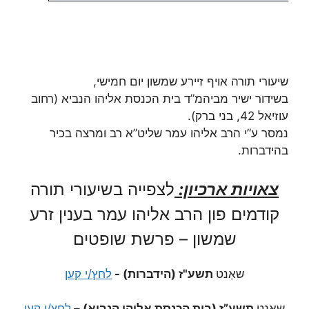
שיעורי תורה אויף זיירע שמשון יום חמישי,
בשידור ישיר מביהמ”ד בית הכנסת אליהו הנביא (רחוב
עוזיאל 42, בני ברק).
נמסר ע”י הרב אליהו עמר שליט”א רב ומרצה בכיר
בהידברות.
צאויות ארכיון:
לצפייה בשיעורי תורה
קודמים פון הרב אליהו עמר בענין זרע
שמשון – פרשת שופטים
שאַנט
תשע"ז (הידברות) -
לחץ/י קען
שאַנט
תשע”ז (בית הכנסת אליהו הנביא) –
לחץ/י קען