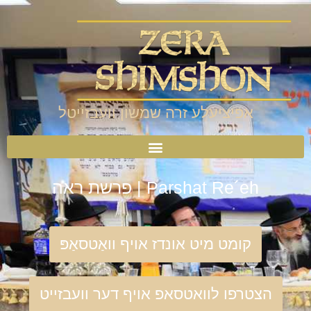
אפיציעלע זרה שמשון וועבזייטל
Parshat Re´eh | פרשת ראה
קומט מיט אונדז אויף וואַטסאַפּ
הצטרפו לוואטסאפ אויף דער וועבזייט