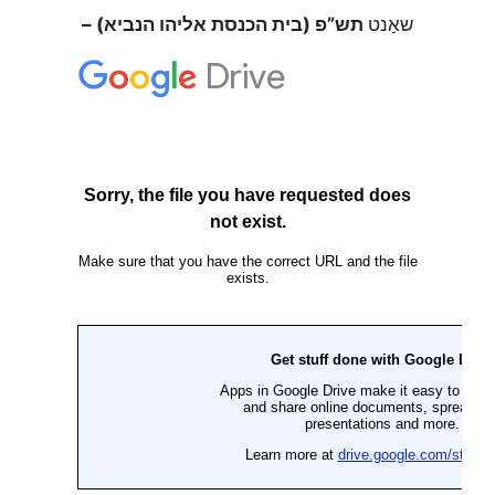
שאַנט
תש”פ (בית הכנסת אליהו הנביא) –