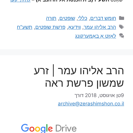
חומש דברים
,
כללי
,
שופטים
,
תורה
הרב אליהו עמר
,
ווידעאָ
,
פרשת שופטים
,
תשע"ח
לאָזט אַ באַמערקונג
הרב אליהו עמר | זרע
שמשון פרשת ראה
9טן אויגוסט, 2018
דורך
archive@zerashimshon.co.il