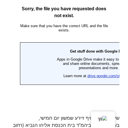
שיעורי תורה אויף זיירע שמשון יום חמישי,
YI
בשידור ישיר מביהמ”ד בית הכנסת אליהו הנביא (רחוב