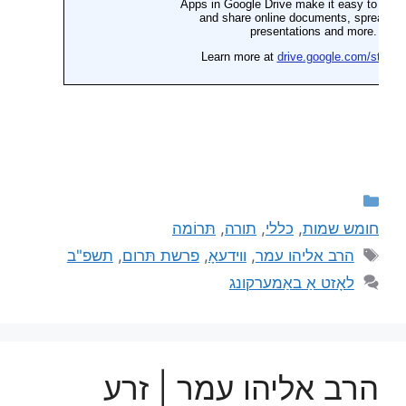
חומש שמות
,
כללי
,
תורה
,
תּרוֹמה
הרב אליהו עמר
,
ווידעאָ
,
פרשת תּרום
,
תשפ"ב
לאָזט אַ באַמערקונג
הרב אליהו עמר | זרע