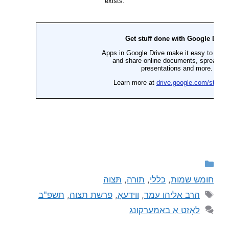
חומש שמות
,
כללי
,
תורה
,
תּצוה
הרב אליהו עמר
,
ווידעאָ
,
פרשת תצוה
,
תשפ"ב
לאָזט אַ באַמערקונג