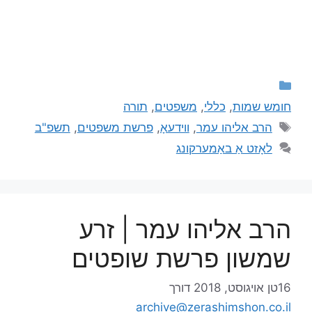
חומש שמות
,
כללי
,
משפטים
,
תורה
הרב אליהו עמר
,
ווידעאָ
,
פרשת משפטים
,
תשפ"ב
לאָזט אַ באַמערקונג
הרב אליהו עמר | זרע
שמשון פרשת שופטים
16טן אויגוסט, 2018
דורך
archive@zerashimshon.co.il