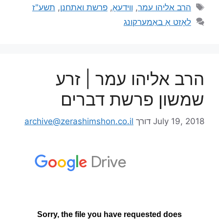
הרב אליהו עמר
,
ווידעאָ
,
פרשת ואתחנן
,
תשע"ז
לאָזט אַ באַמערקונג
הרב אליהו עמר | זרע
שמשון פרשת דברים
July 19, 2018
דורך
archive@zerashimshon.co.il